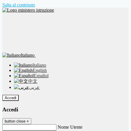
Salta al contenuto
Italiano
Italiano
English
Español
中文
عربى
Accedi
Accedi
button close
×
Nome Utente