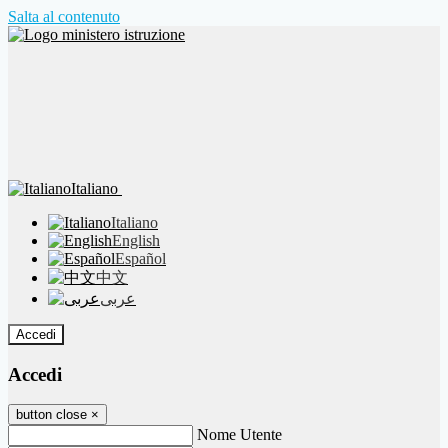
Salta al contenuto
Italiano
Italiano
English
Español
中文
عربى
Accedi
Accedi
button close
×
Nome Utente