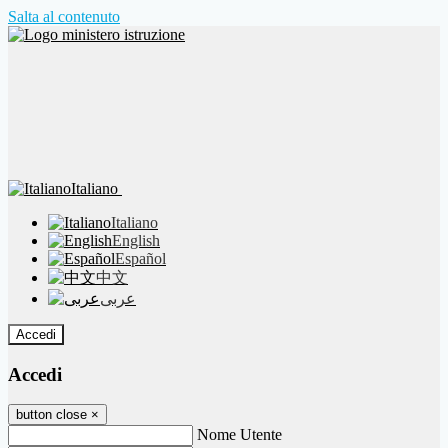
Salta al contenuto
Italiano
Italiano
English
Español
中文
عربى
Accedi
Accedi
button close
×
Nome Utente