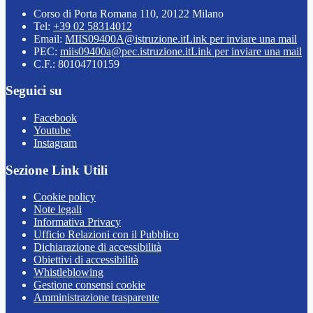
Corso di Porta Romana 110, 20122 Milano
Tel:
+39 02 58314012
Email:
MIIS09400A@istruzione.it
Link per inviare una mail
PEC:
miis09400a@pec.istruzione.it
Link per inviare una mail
C.F.: 80104710159
Seguici su
Facebook
Youtube
Instagram
Sezione Link Utili
Cookie policy
Note legali
Informativa Privacy
Ufficio Relazioni con il Pubblico
Dichiarazione di accessibilità
Obiettivi di accessibilità
Whistleblowing
Gestione consensi cookie
Amministrazione trasparente