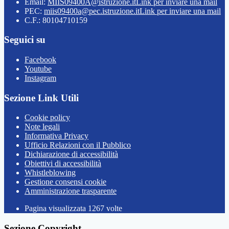
Email:
MIIS09400A@istruzione.it
Link per inviare una mail
PEC:
miis09400a@pec.istruzione.it
Link per inviare una mail
C.F.: 80104710159
Seguici su
Facebook
Youtube
Instagram
Sezione Link Utili
Cookie policy
Note legali
Informativa Privacy
Ufficio Relazioni con il Pubblico
Dichiarazione di accessibilità
Obiettivi di accessibilità
Whistleblowing
Gestione consensi cookie
Amministrazione trasparente
Pagina visualizzata
1267
volte
Sezione Copyright