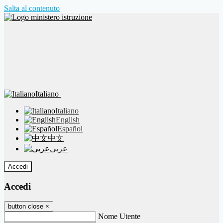
Salta al contenuto
Italiano
Italiano
English
Español
中文
عربى
Accedi
Accedi
button close
×
Nome Utente