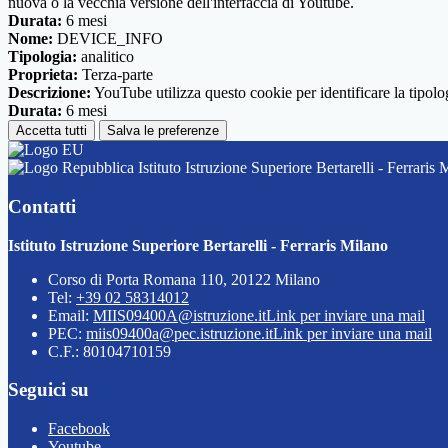
nuova o la vecchia versione dell'interfaccia di Youtube.
Durata:
6 mesi
Nome:
DEVICE_INFO
Tipologia:
analitico
Proprieta:
Terza-parte
Descrizione:
YouTube utilizza questo cookie per identificare la tipologi
Durata:
6 mesi
Accetta tutti
Salva le preferenze
Istituto Istruzione Superiore Bertarelli - Ferraris 
Contatti
Istituto Istruzione Superiore Bertarelli - Ferraris Milano
Corso di Porta Romana 110, 20122 Milano
Tel:
+39 02 58314012
Email:
MIIS09400A@istruzione.it
Link per inviare una mail
PEC:
miis09400a@pec.istruzione.it
Link per inviare una mail
C.F.: 80104710159
Seguici su
Facebook
Youtube