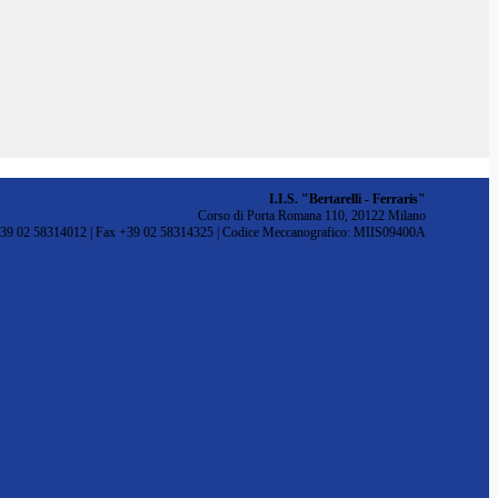
I.I.S. "Bertarelli - Ferraris"
Corso di Porta Romana 110, 20122 Milano
+39 02 58314012 | Fax +39 02 58314325 | Codice Meccanografico: MIIS09400A