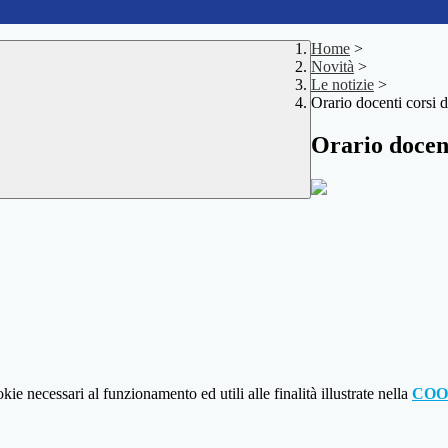
Home
>
Novità
>
Le notizie
>
Orario docenti corsi d
Orario docent
.
kie necessari al funzionamento ed utili alle finalità illustrate nella
COO