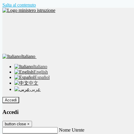
Salta al contenuto
Italiano
Italiano
English
Español
中文
عربى
Accedi
Accedi
button close
×
Nome Utente