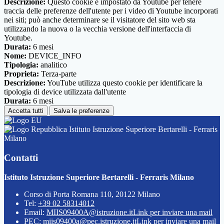
Descrizione:
Questo cookie è impostato da Youtube per tenere
traccia delle preferenze dell'utente per i video di Youtube incorporati
nei siti; può anche determinare se il visitatore del sito web sta
utilizzando la nuova o la vecchia versione dell'interfaccia di
Youtube.
Durata:
6 mesi
Nome:
DEVICE_INFO
Tipologia:
analitico
Proprieta:
Terza-parte
Descrizione:
YouTube utilizza questo cookie per identificare la
tipologia di device utilizzata dall'utente
Durata:
6 mesi
Accetta tutti
Salva le preferenze
Istituto Istruzione Superiore Bertarelli - Ferraris
Milano
Contatti
Istituto Istruzione Superiore Bertarelli - Ferraris Milano
Corso di Porta Romana 110, 20122 Milano
Tel:
+39 02 58314012
Email:
MIIS09400A@istruzione.it
Link per inviare una mail
PEC:
miis09400a@pec.istruzione.it
Link per inviare una mail