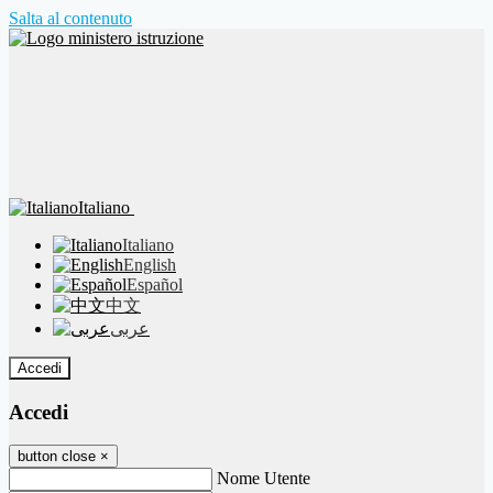
Salta al contenuto
Italiano
Italiano
English
Español
中文
عربى
Accedi
Accedi
button close
×
Nome Utente