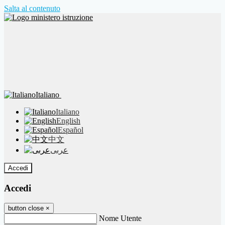
Salta al contenuto
Italiano
Italiano
English
Español
中文
عربى
Accedi
Accedi
button close
×
Nome Utente