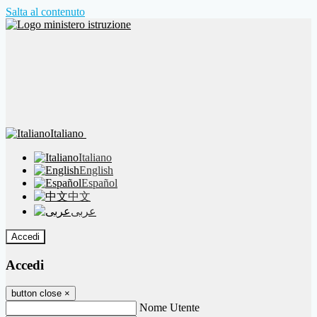
Salta al contenuto
Italiano
Italiano
English
Español
中文
عربى
Accedi
Accedi
button close
×
Nome Utente