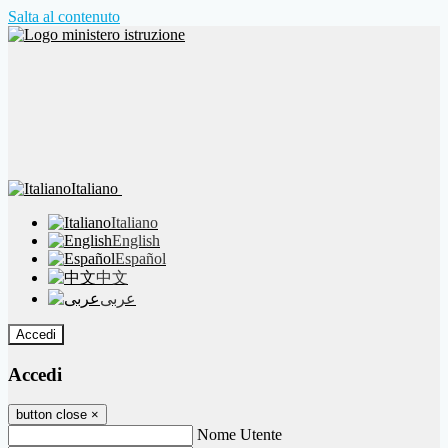
Salta al contenuto
Italiano
Italiano
English
Español
中文
عربى
Accedi
Accedi
button close
×
Nome Utente