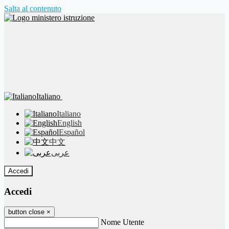
Salta al contenuto
Italiano
Italiano
English
Español
中文
عربى
Accedi
Accedi
button close
×
Nome Utente