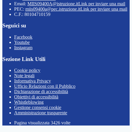
Email:
MIIS09400A@istruzione.it
Link per inviare una mail
PEC:
miis09400a@pec.istruzione.it
Link per inviare una mail
C.F.: 80104710159
Seguici su
Facebook
Youtube
Instagram
Sezione Link Utili
Cookie policy
Note legali
Informativa Privacy
Ufficio Relazioni con il Pubblico
Dichiarazione di accessibilità
Obiettivi di accessibilità
Whistleblowing
Gestione consensi cookie
Amministrazione trasparente
Pagina visualizzata
3426
volte