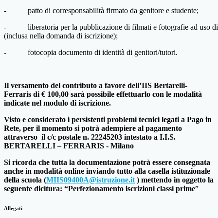
-
patto
di
corresponsabilità
firmato
da
genitore
e
studente;
-
liberatoria
per
la
pubblicazione
di
filmati
e
fotografie
ad
uso
di
(inclusa nella domanda di iscrizione);
-
fotocopia
documento
di identità
di
genitori/tutori.
Il
versamento
del
contributo
a
favore
dell’IIS
Bertarelli-
Ferraris
di
€
100,00
sarà
possibile
effettuarlo
con le modalità
indicate nel modulo di iscrizione.
Visto e considerato i persistenti problemi tecnici legati a Pago in
Rete, per il momento si potrà adempiere al pagamento
attraverso il c/c postale n. 22245203 intestato a I.I.S.
BERTARELLI – FERRARIS - Milano
Si ricorda che tutta la documentazione potrà essere consegnata
anche in modalità online inviando tutto alla casella istituzionale
della scuola (
MIIS09400A@istruzione.it
) mettendo in oggetto la
seguente dicitura: “Perfezionamento iscrizioni classi prime
”
Allegati