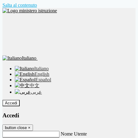
Salta al contenuto
Italiano
Italiano
English
Español
中文
عربى
Accedi
Accedi
button close
×
Nome Utente