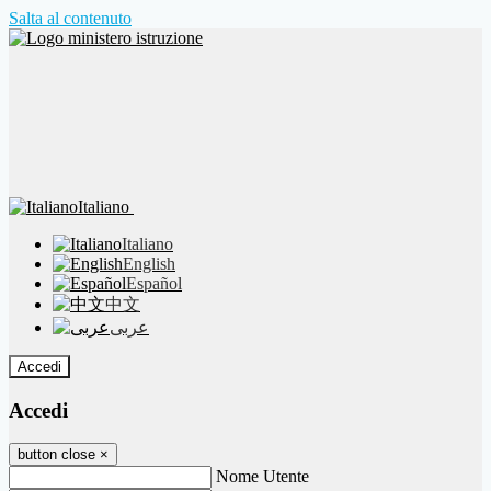
Salta al contenuto
Italiano
Italiano
English
Español
中文
عربى
Accedi
Accedi
button close
×
Nome Utente