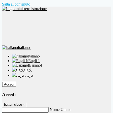
Salta al contenuto
Italiano
Italiano
English
Español
中文
عربى
Accedi
Accedi
button close
×
Nome Utente