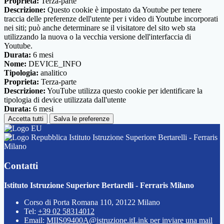
Proprieta:
Terza-parte
Descrizione:
Questo cookie è impostato da Youtube per tenere
traccia delle preferenze dell'utente per i video di Youtube incorporati
nei siti; può anche determinare se il visitatore del sito web sta
utilizzando la nuova o la vecchia versione dell'interfaccia di
Youtube.
Durata:
6 mesi
Nome:
DEVICE_INFO
Tipologia:
analitico
Proprieta:
Terza-parte
Descrizione:
YouTube utilizza questo cookie per identificare la
tipologia di device utilizzata dall'utente
Durata:
6 mesi
Accetta tutti
Salva le preferenze
Istituto Istruzione Superiore Bertarelli - Ferraris
Milano
Contatti
Istituto Istruzione Superiore Bertarelli - Ferraris Milano
Corso di Porta Romana 110, 20122 Milano
Tel:
+39 02 58314012
Email:
MIIS09400A@istruzione.it
Link per inviare una mail