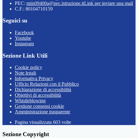
PEC:
miis09400a@pec.istruzione.it
Link per inviare una mail
C.F.: 80104710159
Seguici su
Facebook
Youtube
Instagram
Sezione Link Utili
Cookie policy
Note legali
Informativa Privacy
Ufficio Relazioni con il Pubblico
Dichiarazione di accessibilità
Obiettivi di accessibilità
Whistleblowing
Gestione consensi cookie
Amministrazione trasparente
Pagina visualizzata
603
volte
Sezione Copyright