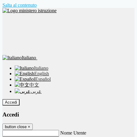
Salta al contenuto
Italiano
Italiano
English
Español
中文
عربى
Accedi
Accedi
button close
×
Nome Utente