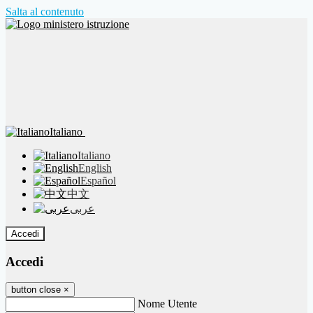
Salta al contenuto
Italiano
Italiano
English
Español
中文
عربى
Accedi
Accedi
button close
×
Nome Utente