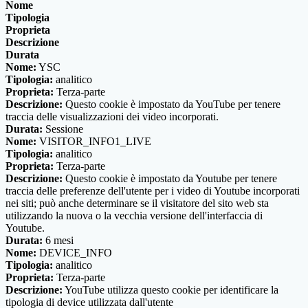
Nome
Tipologia
Proprieta
Descrizione
Durata
Nome:
YSC
Tipologia:
analitico
Proprieta:
Terza-parte
Descrizione:
Questo cookie è impostato da YouTube per tenere
traccia delle visualizzazioni dei video incorporati.
Durata:
Sessione
Nome:
VISITOR_INFO1_LIVE
Tipologia:
analitico
Proprieta:
Terza-parte
Descrizione:
Questo cookie è impostato da Youtube per tenere
traccia delle preferenze dell'utente per i video di Youtube incorporati
nei siti; può anche determinare se il visitatore del sito web sta
utilizzando la nuova o la vecchia versione dell'interfaccia di
Youtube.
Durata:
6 mesi
Nome:
DEVICE_INFO
Tipologia:
analitico
Proprieta:
Terza-parte
Descrizione:
YouTube utilizza questo cookie per identificare la
tipologia di device utilizzata dall'utente