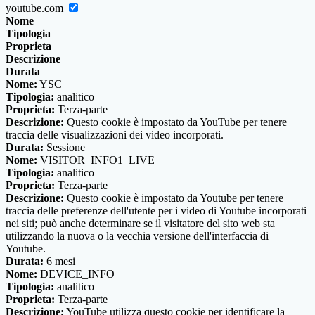
youtube.com
Nome
Tipologia
Proprieta
Descrizione
Durata
Nome:
YSC
Tipologia:
analitico
Proprieta:
Terza-parte
Descrizione:
Questo cookie è impostato da YouTube per tenere
traccia delle visualizzazioni dei video incorporati.
Durata:
Sessione
Nome:
VISITOR_INFO1_LIVE
Tipologia:
analitico
Proprieta:
Terza-parte
Descrizione:
Questo cookie è impostato da Youtube per tenere
traccia delle preferenze dell'utente per i video di Youtube incorporati
nei siti; può anche determinare se il visitatore del sito web sta
utilizzando la nuova o la vecchia versione dell'interfaccia di
Youtube.
Durata:
6 mesi
Nome:
DEVICE_INFO
Tipologia:
analitico
Proprieta:
Terza-parte
Descrizione:
YouTube utilizza questo cookie per identificare la