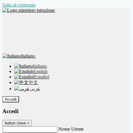
Salta al contenuto
Italiano
Italiano
English
Español
中文
عربى
Accedi
Accedi
button close
×
Nome Utente