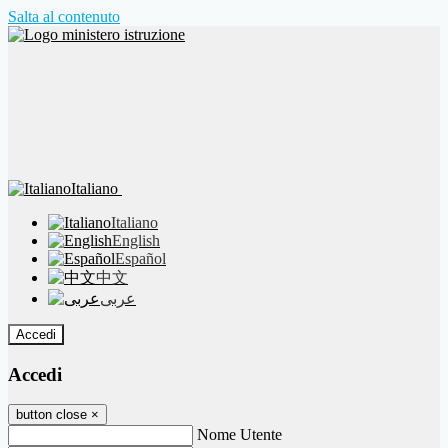
Salta al contenuto
Italiano
Italiano
English
Español
中文
عربى
Accedi
Accedi
button close
×
Nome Utente