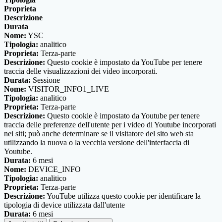
Proprieta
Descrizione
Durata
Nome:
YSC
Tipologia:
analitico
Proprieta:
Terza-parte
Descrizione:
Questo cookie è impostato da YouTube per tenere
traccia delle visualizzazioni dei video incorporati.
Durata:
Sessione
Nome:
VISITOR_INFO1_LIVE
Tipologia:
analitico
Proprieta:
Terza-parte
Descrizione:
Questo cookie è impostato da Youtube per tenere
traccia delle preferenze dell'utente per i video di Youtube incorporati
nei siti; può anche determinare se il visitatore del sito web sta
utilizzando la nuova o la vecchia versione dell'interfaccia di
Youtube.
Durata:
6 mesi
Nome:
DEVICE_INFO
Tipologia:
analitico
Proprieta:
Terza-parte
Descrizione:
YouTube utilizza questo cookie per identificare la
tipologia di device utilizzata dall'utente
Durata:
6 mesi