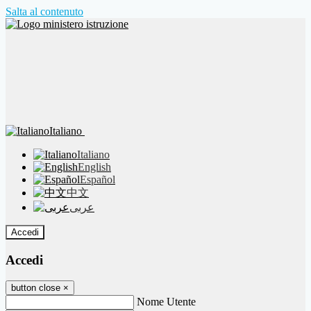
Salta al contenuto
Italiano
Italiano
English
Español
中文
عربى
Accedi
Accedi
button close
×
Nome Utente