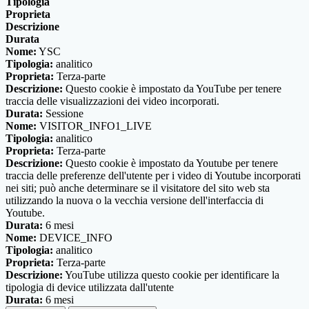
Tipologia
Proprieta
Descrizione
Durata
Nome:
YSC
Tipologia:
analitico
Proprieta:
Terza-parte
Descrizione:
Questo cookie è impostato da YouTube per tenere
traccia delle visualizzazioni dei video incorporati.
Durata:
Sessione
Nome:
VISITOR_INFO1_LIVE
Tipologia:
analitico
Proprieta:
Terza-parte
Descrizione:
Questo cookie è impostato da Youtube per tenere
traccia delle preferenze dell'utente per i video di Youtube incorporati
nei siti; può anche determinare se il visitatore del sito web sta
utilizzando la nuova o la vecchia versione dell'interfaccia di
Youtube.
Durata:
6 mesi
Nome:
DEVICE_INFO
Tipologia:
analitico
Proprieta:
Terza-parte
Descrizione:
YouTube utilizza questo cookie per identificare la
tipologia di device utilizzata dall'utente
Durata:
6 mesi