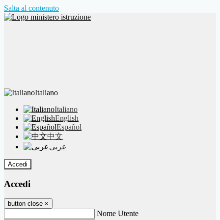
Salta al contenuto
Italiano
Italiano
English
Español
中文
عربى
Accedi
Accedi
button close
×
Nome Utente