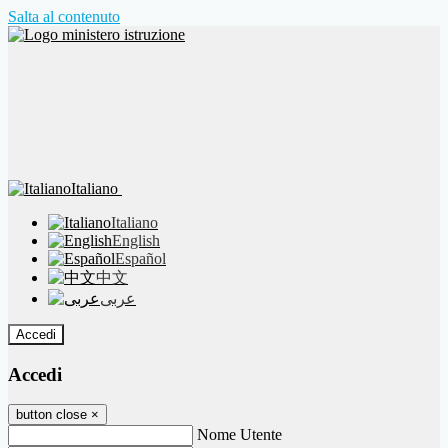
Salta al contenuto
Italiano
Italiano
English
Español
中文
عربى
Accedi
Accedi
button close
×
Nome Utente