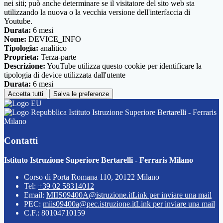
nei siti; può anche determinare se il visitatore del sito web sta
utilizzando la nuova o la vecchia versione dell'interfaccia di
Youtube.
Durata:
6 mesi
Nome:
DEVICE_INFO
Tipologia:
analitico
Proprieta:
Terza-parte
Descrizione:
YouTube utilizza questo cookie per identificare la
tipologia di device utilizzata dall'utente
Durata:
6 mesi
Accetta tutti
Salva le preferenze
Istituto Istruzione Superiore Bertarelli - Ferraris
Milano
Contatti
Istituto Istruzione Superiore Bertarelli - Ferraris Milano
Corso di Porta Romana 110, 20122 Milano
Tel:
+39 02 58314012
Email:
MIIS09400A@istruzione.it
Link per inviare una mail
PEC:
miis09400a@pec.istruzione.it
Link per inviare una mail
C.F.: 80104710159