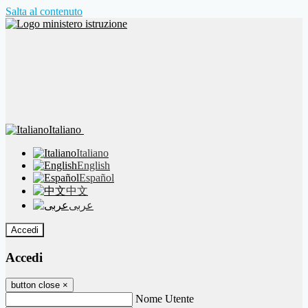
Salta al contenuto
Italiano
Italiano
English
Español
中文
عربى
Accedi
Accedi
button close
×
Nome Utente