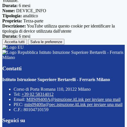
Youtube.
Durata:
6 mesi
Nome:
DEVICE_INFO
Tipologia:
analitico
Proprieta:
Terza-parte
Descrizione:
YouTube utilizza questo cookie per identificare la
tipologia di device utilizzata dall'utente
Durata:
6 mesi
Accetta tutti
Salva le preferenze
Istituto Istruzione Superiore Bertarelli - Ferraris
Milano
Contatti
Istituto Istruzione Superiore Bertarelli - Ferraris Milano
Corso di Porta Romana 110, 20122 Milano
Tel:
+39 02 58314012
Email:
MIIS09400A@istruzione.it
Link per inviare una mail
PEC:
miis09400a@pec.istruzione.it
Link per inviare una mail
C.F.: 80104710159
Seguici su