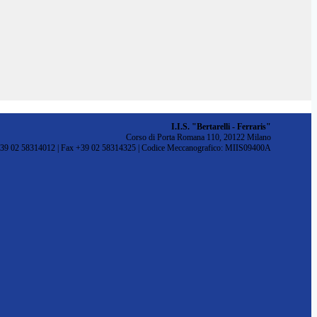
I.I.S. "Bertarelli - Ferraris"
Corso di Porta Romana 110, 20122 Milano
+39 02 58314012 | Fax +39 02 58314325 | Codice Meccanografico: MIIS09400A