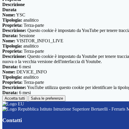
Descrizione
Durata
Nome:
YSC
Tipologia:
analitico
Proprieta:
Terza-parte
Descrizione:
Questo cookie è impostato da YouTube per tenere traccia 
Durata:
Sessione
Nome:
VISITOR_INFO1_LIVE
Tipologia:
analitico
Proprieta:
Terza-parte
Descrizione:
Questo cookie è impostato da Youtube per tenere traccia de
nuova o la vecchia versione dell'interfaccia di Youtube.
Durata:
6 mesi
Nome:
DEVICE_INFO
Tipologia:
analitico
Proprieta:
Terza-parte
Descrizione:
YouTube utilizza questo cookie per identificare la tipologi
Durata:
6 mesi
Accetta tutti
Salva le preferenze
Istituto Istruzione Superiore Bertarelli - Ferraris 
Contatti