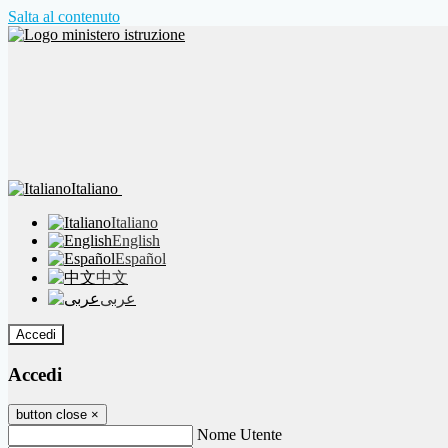
Salta al contenuto
Italiano
Italiano
English
Español
中文
عربى
Accedi
Accedi
button close
×
Nome Utente