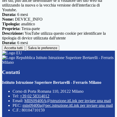
nei siti; può anche determinare se il visitatore del sito web sta
utilizzando la nuova o la vecchia versione dell'interfaccia di
Youtube.
Durata:
6 mesi
Nome:
DEVICE_INFO
Tipologia:
analitico
Proprieta:
Terza-parte
Descrizione:
YouTube utilizza questo cookie per identificare la
tipologia di device utilizzata dall'utente
Durata:
6 mesi
Accetta tutti
Salva le preferenze
Istituto Istruzione Superiore Bertarelli - Ferraris
Milano
Contatti
Istituto Istruzione Superiore Bertarelli - Ferraris Milano
Corso di Porta Romana 110, 20122 Milano
Tel:
+39 02 58314012
Email:
MIIS09400A@istruzione.it
Link per inviare una mail
PEC:
miis09400a@pec.istruzione.it
Link per inviare una mail
C.F.: 80104710159