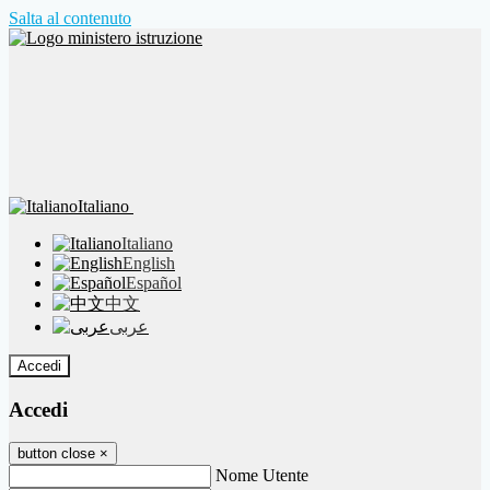
Salta al contenuto
Italiano
Italiano
English
Español
中文
عربى
Accedi
Accedi
button close
×
Nome Utente