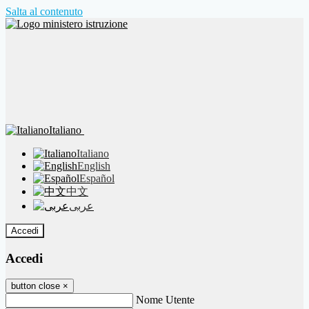
Salta al contenuto
Italiano
Italiano
English
Español
中文
عربى
Accedi
Accedi
button close
×
Nome Utente