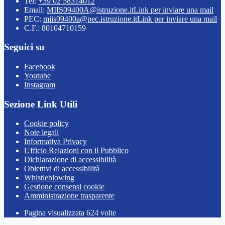
Tel:
+39 02 58314012
Email:
MIIS09400A@istruzione.it
Link per inviare una mail
PEC:
miis09400a@pec.istruzione.it
Link per inviare una mail
C.F.: 80104710159
Seguici su
Facebook
Youtube
Instagram
Sezione Link Utili
Cookie policy
Note legali
Informativa Privacy
Ufficio Relazioni con il Pubblico
Dichiarazione di accessibilità
Obiettivi di accessibilità
Whistleblowing
Gestione consensi cookie
Amministrazione trasparente
Pagina visualizzata
624
volte