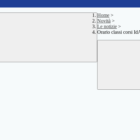
Home
>
Novità
>
Le notizie
>
Orario classi corsi Id