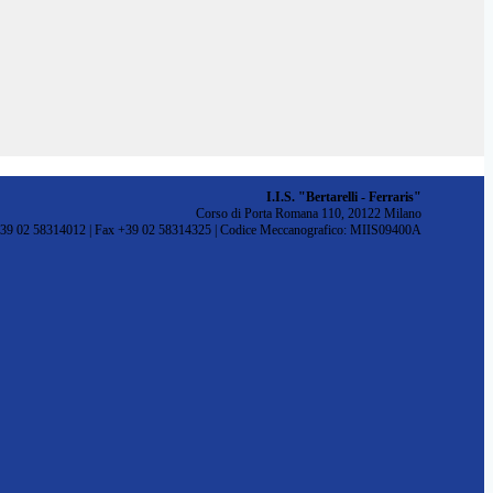
I.I.S. "Bertarelli - Ferraris"
Corso di Porta Romana 110, 20122 Milano
+39 02 58314012 | Fax +39 02 58314325 | Codice Meccanografico: MIIS09400A