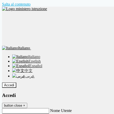
Salta al contenuto
Italiano
Italiano
English
Español
中文
عربى
Accedi
Accedi
button close
×
Nome Utente