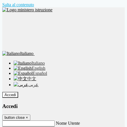
Salta al contenuto
Italiano
Italiano
English
Español
中文
عربى
Accedi
Accedi
button close
×
Nome Utente