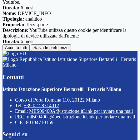
Youtube.
Durata:
6 mesi
Nome:
DEVICE_INFO
Tipologia:
analitico
Proprieta:
Terza-parte
Descrizione:
YouTube utilizza questo cookie per identificare la
tipologia di device utilizzata dall'utente
Durata:
6 mesi
Accetta tutti
Salva le preferenze
Istituto Istruzione Superiore Bertarelli - Ferraris
Milano
Contatti
Istituto Istruzione Superiore Bertarelli - Ferraris Milano
Corso di Porta Romana 110, 20122 Milano
Tel:
+39 02 58314012
Email:
MIIS09400A@istruzione.it
Link per inviare una mail
PEC:
miis09400a@pec.istruzione.it
Link per inviare una mail
C.F.: 80104710159
Seguici su