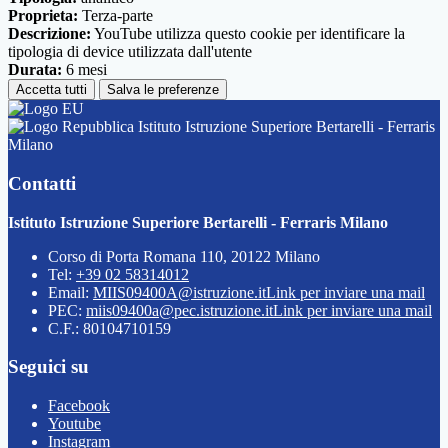
Proprieta:
Terza-parte
Descrizione:
YouTube utilizza questo cookie per identificare la
tipologia di device utilizzata dall'utente
Durata:
6 mesi
Accetta tutti
Salva le preferenze
Istituto Istruzione Superiore Bertarelli - Ferraris
Milano
Contatti
Istituto Istruzione Superiore Bertarelli - Ferraris Milano
Corso di Porta Romana 110, 20122 Milano
Tel:
+39 02 58314012
Email:
MIIS09400A@istruzione.it
Link per inviare una mail
PEC:
miis09400a@pec.istruzione.it
Link per inviare una mail
C.F.: 80104710159
Seguici su
Facebook
Youtube
Instagram