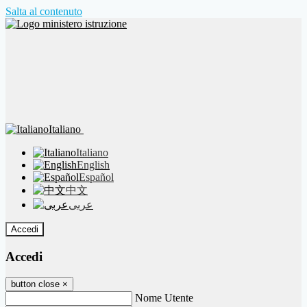
Salta al contenuto
Italiano
Italiano
English
Español
中文
عربى
Accedi
Accedi
button close
×
Nome Utente