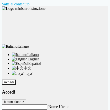
Salta al contenuto
Italiano
Italiano
English
Español
中文
عربى
Accedi
Accedi
button close
×
Nome Utente