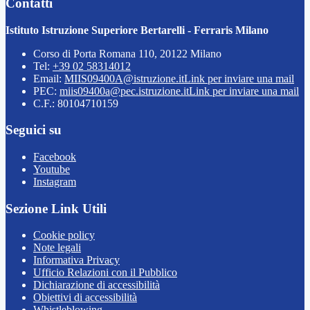
Contatti
Istituto Istruzione Superiore Bertarelli - Ferraris Milano
Corso di Porta Romana 110, 20122 Milano
Tel:
+39 02 58314012
Email:
MIIS09400A@istruzione.it
Link per inviare una mail
PEC:
miis09400a@pec.istruzione.it
Link per inviare una mail
C.F.: 80104710159
Seguici su
Facebook
Youtube
Instagram
Sezione Link Utili
Cookie policy
Note legali
Informativa Privacy
Ufficio Relazioni con il Pubblico
Dichiarazione di accessibilità
Obiettivi di accessibilità
Whistleblowing