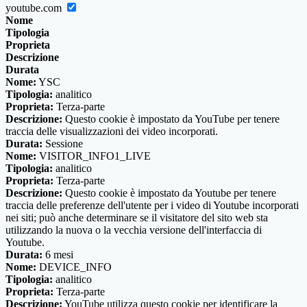
youtube.com
Nome
Tipologia
Proprieta
Descrizione
Durata
Nome:
YSC
Tipologia:
analitico
Proprieta:
Terza-parte
Descrizione:
Questo cookie è impostato da YouTube per tenere
traccia delle visualizzazioni dei video incorporati.
Durata:
Sessione
Nome:
VISITOR_INFO1_LIVE
Tipologia:
analitico
Proprieta:
Terza-parte
Descrizione:
Questo cookie è impostato da Youtube per tenere
traccia delle preferenze dell'utente per i video di Youtube incorporati
nei siti; può anche determinare se il visitatore del sito web sta
utilizzando la nuova o la vecchia versione dell'interfaccia di
Youtube.
Durata:
6 mesi
Nome:
DEVICE_INFO
Tipologia:
analitico
Proprieta:
Terza-parte
Descrizione:
YouTube utilizza questo cookie per identificare la