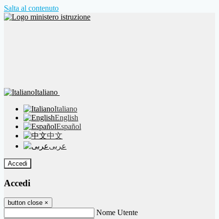
Salta al contenuto
Italiano
Italiano
English
Español
中文
عربى
Accedi
Accedi
button close
×
Nome Utente