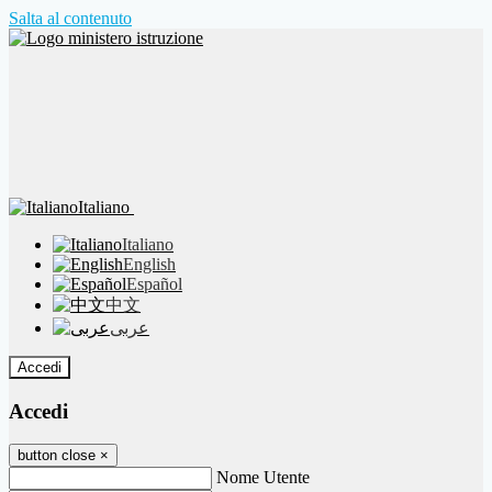
Salta al contenuto
Italiano
Italiano
English
Español
中文
عربى
Accedi
Accedi
button close
×
Nome Utente