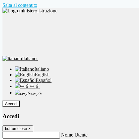
Salta al contenuto
Italiano
Italiano
English
Español
中文
عربى
Accedi
Accedi
button close
×
Nome Utente