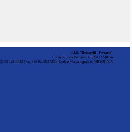
I.I.S. "Bertarelli - Ferraris"
Corso di Porta Romana 110, 20122 Milano
+39 02 58314012 | Fax +39 02 58314325 | Codice Meccanografico: MIIS09400A