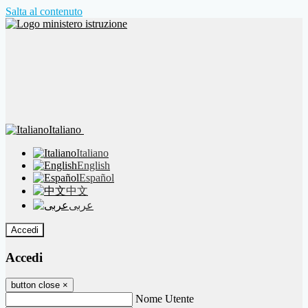
Salta al contenuto
Italiano
Italiano
English
Español
中文
عربى
Accedi
Accedi
button close
×
Nome Utente