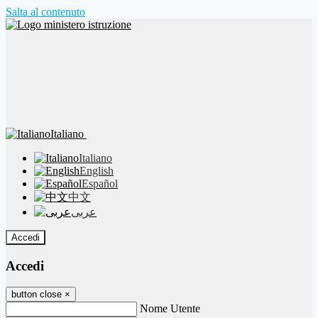
Salta al contenuto
Italiano
Italiano
English
Español
中文
عربى
Accedi
Accedi
button close
×
Nome Utente