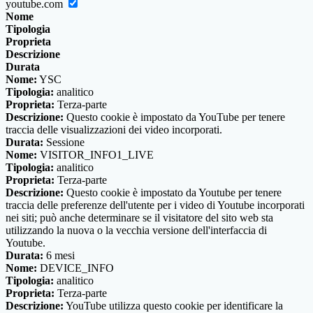
youtube.com
Nome
Tipologia
Proprieta
Descrizione
Durata
Nome:
YSC
Tipologia:
analitico
Proprieta:
Terza-parte
Descrizione:
Questo cookie è impostato da YouTube per tenere
traccia delle visualizzazioni dei video incorporati.
Durata:
Sessione
Nome:
VISITOR_INFO1_LIVE
Tipologia:
analitico
Proprieta:
Terza-parte
Descrizione:
Questo cookie è impostato da Youtube per tenere
traccia delle preferenze dell'utente per i video di Youtube incorporati
nei siti; può anche determinare se il visitatore del sito web sta
utilizzando la nuova o la vecchia versione dell'interfaccia di
Youtube.
Durata:
6 mesi
Nome:
DEVICE_INFO
Tipologia:
analitico
Proprieta:
Terza-parte
Descrizione:
YouTube utilizza questo cookie per identificare la