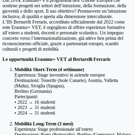
Dal 2014, Erasmus+ è il programma dell’Unione Europea che
sostiene progetti nei settori dell’istruzione, della formazione, della
gioventù e dello sport. Il suo obiettivo? Promuovere un’istruzione
inclusiva, di qualità e aperta alla dimensione interculturale.
L’IIS Bertarelli Ferraris, accreditato ufficialmente dal 2022 come
ente Erasmus+ VET, è orgoglioso di offrire esperienze formative
all’estero a studenti, docenti e personale scolastico. Un impegno
concreto verso l’internazionalizzazione, già attivo ben prima del
riconoscimento ufficiale, grazie a partenariati europei, scambi
culturali e progetti di mobilità.
Le opportunità Erasmus+ VET al Bertarelli Ferraris
Mobilità Short-Term (4 settimane)
Esperienza: Stage lavorativo in aziende europee
Destinazioni: Tenerife (Isole Canarie), Austria, Valletta
(Malta), Siviglia (Spagna),
Berlino (Germania)
Partecipanti:
• 2022 → 16 studenti
• 2023 → 31 studenti
• 2024 → 31 studenti
Mobilità Long-Term (3 mesi)
Esperienza: Stage professionale all’estero
Destinazioni: Porto (Portogallo), Berlino (Germania), Malaga