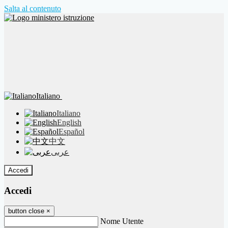
Salta al contenuto
Italiano
Italiano
English
Español
中文
عربى
Accedi
Accedi
button close
×
Nome Utente