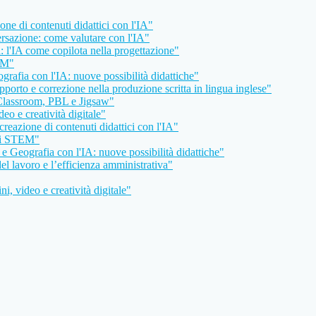
e di contenuti didattici con l'IA"
rsazione: come valutare con l'IA"
: l'IA come copilota nella progettazione"
EM"
rafia con l'IA: nuove possibilità didattiche"
porto e correzione nella produzione scritta in lingua inglese"
 Classroom, PBL e Jigsaw"
o e creatività digitale"
eazione di contenuti didattici con l'IA"
rsi STEM"
e Geografia con l'IA: nuove possibilità didattiche"
l lavoro e l’efficienza amministrativa"
, video e creatività digitale"