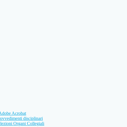
e Adobe Acrobat
ovvedimenti disciplinari
lezioni Organi Collegiali