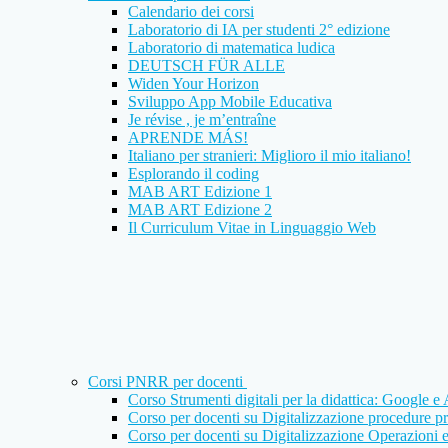
Calendario dei corsi
Laboratorio di IA per studenti 2° edizione
Laboratorio di matematica ludica
DEUTSCH FÜR ALLE
Widen Your Horizon
Sviluppo App Mobile Educativa
Je révise , je m’entraîne
APRENDE MÁS!
Italiano per stranieri: Miglioro il mio italiano!
Esplorando il coding
MAB ART Edizione 1
MAB ART Edizione 2
Il Curriculum Vitae in Linguaggio Web
Corsi PNRR per docenti
Corso Strumenti digitali per la didattica: Google 
Corso per docenti su Digitalizzazione procedure pr
Corso per docenti su Digitalizzazione Operazioni e