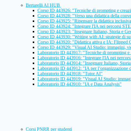
Bertarelli AI HUB
Corso ID 443926: "Tecniche di prompting e creazion
Corso ID 443928: "Verso una didattica della conve
Corso ID 443925: "Ripensare la didattica inclusiva
Corso ID 443924: "Integrare l'IA nei percorsi ST
Corso ID 443923: "Insegnare Italiano, Storia e Geog
Corso ID 443930: "Writing with AI: strategie di sup
Corso ID 443920: "Didattica attiva e IA: Flipped
Corso ID 443929: "Visual AI Studio: immagini, vide
Laboratorio ID 443917: "Tecniche di prompting e cr
Laboratorio ID 443916: "Integrare l'IA nei perco
Laboratorio ID 443914: "Insegnare Italiano, Storia 
Laboratorio ID 443912: "IA per l’organizzazione de
Laboratorio ID 443918: "Tutor AI"
Laboratorio ID 443919: "Visual AI Studio: immagini
Laboratorio ID 443910: "IA e Data Analysis"
Corsi PNRR per studenti