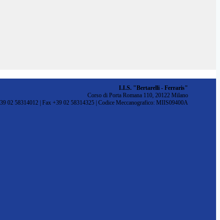
I.I.S. "Bertarelli - Ferraris"
Corso di Porta Romana 110, 20122 Milano
+39 02 58314012 | Fax +39 02 58314325 | Codice Meccanografico: MIIS09400A