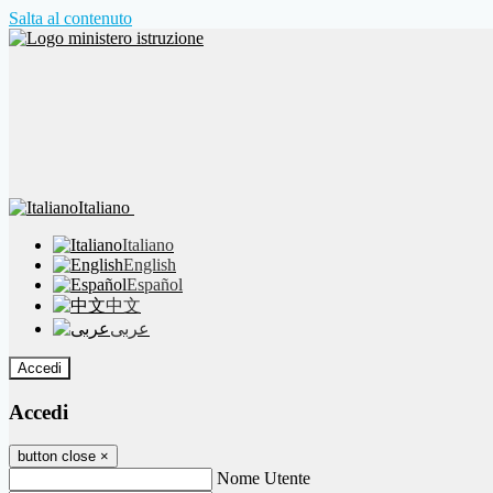
Salta al contenuto
Italiano
Italiano
English
Español
中文
عربى
Accedi
Accedi
button close
×
Nome Utente