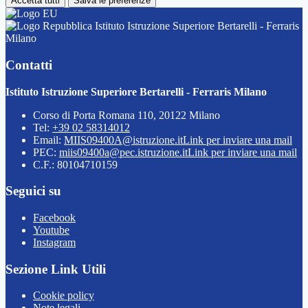
Accetta tutti
Salva le preferenze
Istituto Istruzione Superiore Bertarelli - Ferraris
Milano
Contatti
Istituto Istruzione Superiore Bertarelli - Ferraris Milano
Corso di Porta Romana 110, 20122 Milano
Tel:
+39 02 58314012
Email:
MIIS09400A@istruzione.it
Link per inviare una mail
PEC:
miis09400a@pec.istruzione.it
Link per inviare una mail
C.F.: 80104710159
Seguici su
Facebook
Youtube
Instagram
Sezione Link Utili
Cookie policy
Note legali