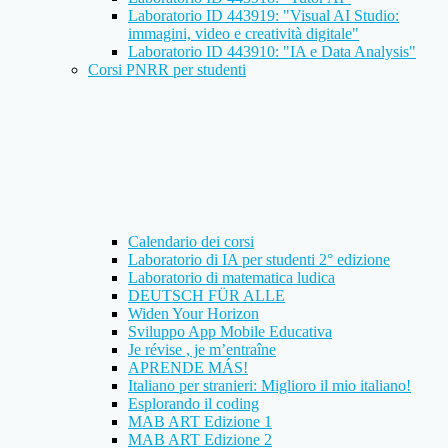
Laboratorio ID 443919: "Visual AI Studio:
immagini, video e creatività digitale"
Laboratorio ID 443910: "IA e Data Analysis"
Corsi PNRR per studenti
Calendario dei corsi
Laboratorio di IA per studenti 2° edizione
Laboratorio di matematica ludica
DEUTSCH FÜR ALLE
Widen Your Horizon
Sviluppo App Mobile Educativa
Je révise , je m’entraîne
APRENDE MÁS!
Italiano per stranieri: Miglioro il mio italiano!
Esplorando il coding
MAB ART Edizione 1
MAB ART Edizione 2