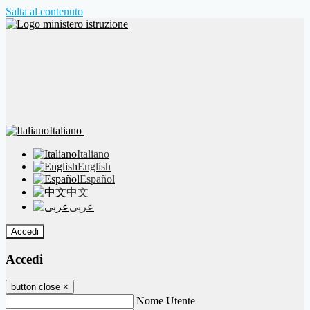
Salta al contenuto
Italiano
Italiano
English
Español
中文
عربى
Accedi
Accedi
button close
×
Nome Utente