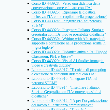
Corso ID 443928: "Verso una didattica della
conversazione: come valutare con l'IA"
Corso ID 443925: "Ripensare la didattica
inclusiva: l'IA come copilota nella progettazione"
Corso ID 443924: "Integrare l'IA nei percorsi
STEM"
Corso ID 443923: "Insegnare Italiano, Storia e
Geografia con l'IA: nuove possibilità didattiche"
Corso ID 443930: "Writing with AI: strategie di
supporto e correzione nella produzione scritta in
lingua inglese"
Corso ID 443920: "Didattica attiva e IA: Flipped
Classroom, PBL e Jigsaw"
Corso ID 443929: "Visual AI Studio: immagini,
video e creatività digitale"
Laboratorio ID 443917: "Tecniche di prompting
e creazione di contenuti didattici con l'IA"
Laboratorio ID 443916: "Integrare l'IA nei
percorsi STEM"
Laboratorio ID 443914: "Insegnare Italiano,
Storia e Geografia con l'IA: nuove possibilità
didattiche"
Laboratorio ID 443912: "IA per l’organizzazione
del lavoro e l’efficienza amministrativa"
Laboratorio ID 443918: "Tutor AI"