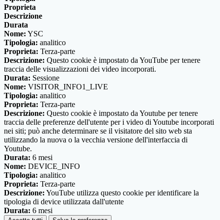
Proprieta
Descrizione
Durata
Nome:
YSC
Tipologia:
analitico
Proprieta:
Terza-parte
Descrizione:
Questo cookie è impostato da YouTube per tenere
traccia delle visualizzazioni dei video incorporati.
Durata:
Sessione
Nome:
VISITOR_INFO1_LIVE
Tipologia:
analitico
Proprieta:
Terza-parte
Descrizione:
Questo cookie è impostato da Youtube per tenere
traccia delle preferenze dell'utente per i video di Youtube incorporati
nei siti; può anche determinare se il visitatore del sito web sta
utilizzando la nuova o la vecchia versione dell'interfaccia di
Youtube.
Durata:
6 mesi
Nome:
DEVICE_INFO
Tipologia:
analitico
Proprieta:
Terza-parte
Descrizione:
YouTube utilizza questo cookie per identificare la
tipologia di device utilizzata dall'utente
Durata:
6 mesi