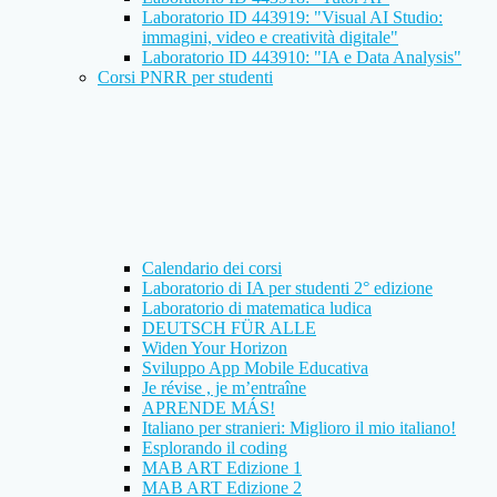
Laboratorio ID 443919: "Visual AI Studio:
immagini, video e creatività digitale"
Laboratorio ID 443910: "IA e Data Analysis"
Corsi PNRR per studenti
Calendario dei corsi
Laboratorio di IA per studenti 2° edizione
Laboratorio di matematica ludica
DEUTSCH FÜR ALLE
Widen Your Horizon
Sviluppo App Mobile Educativa
Je révise , je m’entraîne
APRENDE MÁS!
Italiano per stranieri: Miglioro il mio italiano!
Esplorando il coding
MAB ART Edizione 1
MAB ART Edizione 2