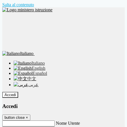
Salta al contenuto
Italiano
Italiano
English
Español
中文
عربى
Accedi
Accedi
button close
×
Nome Utente