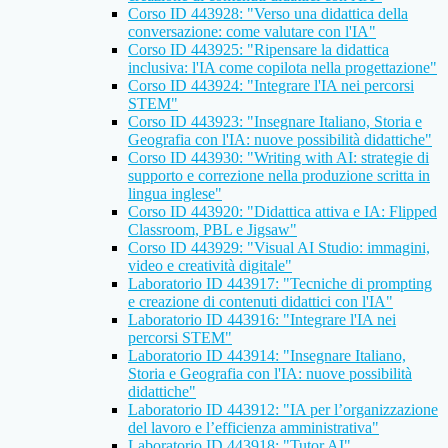
Corso ID 443928: "Verso una didattica della
conversazione: come valutare con l'IA"
Corso ID 443925: "Ripensare la didattica
inclusiva: l'IA come copilota nella progettazione"
Corso ID 443924: "Integrare l'IA nei percorsi
STEM"
Corso ID 443923: "Insegnare Italiano, Storia e
Geografia con l'IA: nuove possibilità didattiche"
Corso ID 443930: "Writing with AI: strategie di
supporto e correzione nella produzione scritta in
lingua inglese"
Corso ID 443920: "Didattica attiva e IA: Flipped
Classroom, PBL e Jigsaw"
Corso ID 443929: "Visual AI Studio: immagini,
video e creatività digitale"
Laboratorio ID 443917: "Tecniche di prompting
e creazione di contenuti didattici con l'IA"
Laboratorio ID 443916: "Integrare l'IA nei
percorsi STEM"
Laboratorio ID 443914: "Insegnare Italiano,
Storia e Geografia con l'IA: nuove possibilità
didattiche"
Laboratorio ID 443912: "IA per l’organizzazione
del lavoro e l’efficienza amministrativa"
Laboratorio ID 443918: "Tutor AI"