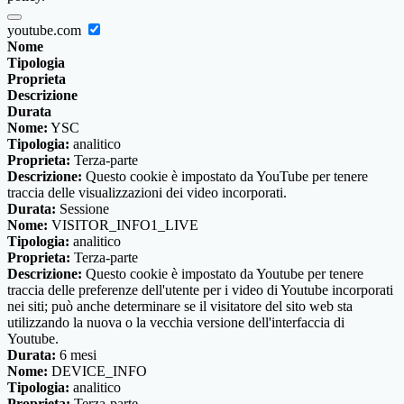
youtube.com
Nome
Tipologia
Proprieta
Descrizione
Durata
Nome:
YSC
Tipologia:
analitico
Proprieta:
Terza-parte
Descrizione:
Questo cookie è impostato da YouTube per tenere
traccia delle visualizzazioni dei video incorporati.
Durata:
Sessione
Nome:
VISITOR_INFO1_LIVE
Tipologia:
analitico
Proprieta:
Terza-parte
Descrizione:
Questo cookie è impostato da Youtube per tenere
traccia delle preferenze dell'utente per i video di Youtube incorporati
nei siti; può anche determinare se il visitatore del sito web sta
utilizzando la nuova o la vecchia versione dell'interfaccia di
Youtube.
Durata:
6 mesi
Nome:
DEVICE_INFO
Tipologia:
analitico
Proprieta:
Terza-parte