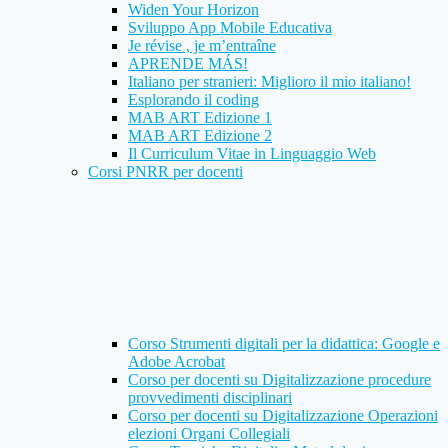
Widen Your Horizon
Sviluppo App Mobile Educativa
Je révise , je m’entraîne
APRENDE MÁS!
Italiano per stranieri: Miglioro il mio italiano!
Esplorando il coding
MAB ART Edizione 1
MAB ART Edizione 2
Il Curriculum Vitae in Linguaggio Web
Corsi PNRR per docenti
Corso Strumenti digitali per la didattica: Google e
Adobe Acrobat
Corso per docenti su Digitalizzazione procedure
provvedimenti disciplinari
Corso per docenti su Digitalizzazione Operazioni
elezioni Organi Collegiali