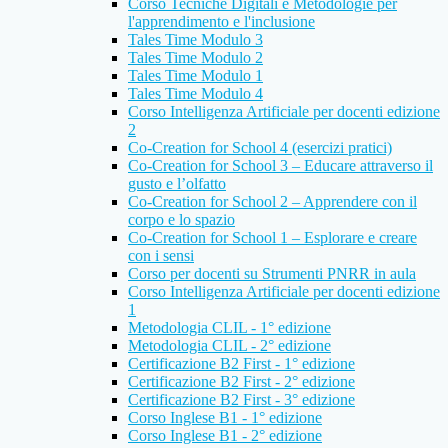
Corso Tecniche Digitali e Metodologie per
l'apprendimento e l'inclusione
Tales Time Modulo 3
Tales Time Modulo 2
Tales Time Modulo 1
Tales Time Modulo 4
Corso Intelligenza Artificiale per docenti edizione
2
Co-Creation for School 4 (esercizi pratici)
Co-Creation for School 3 – Educare attraverso il
gusto e l’olfatto
Co-Creation for School 2 – Apprendere con il
corpo e lo spazio
Co-Creation for School 1 – Esplorare e creare
con i sensi
Corso per docenti su Strumenti PNRR in aula
Corso Intelligenza Artificiale per docenti edizione
1
Metodologia CLIL - 1° edizione
Metodologia CLIL - 2° edizione
Certificazione B2 First - 1° edizione
Certificazione B2 First - 2° edizione
Certificazione B2 First - 3° edizione
Corso Inglese B1 - 1° edizione
Corso Inglese B1 - 2° edizione