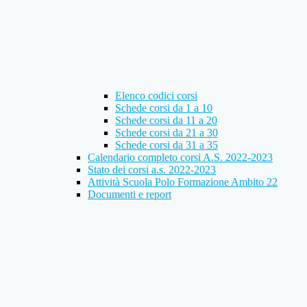
Elenco codici corsi
Schede corsi da 1 a 10
Schede corsi da 11 a 20
Schede corsi da 21 a 30
Schede corsi da 31 a 35
Calendario completo corsi A.S. 2022-2023
Stato dei corsi a.s. 2022-2023
Attività Scuola Polo Formazione Ambito 22
Documenti e report