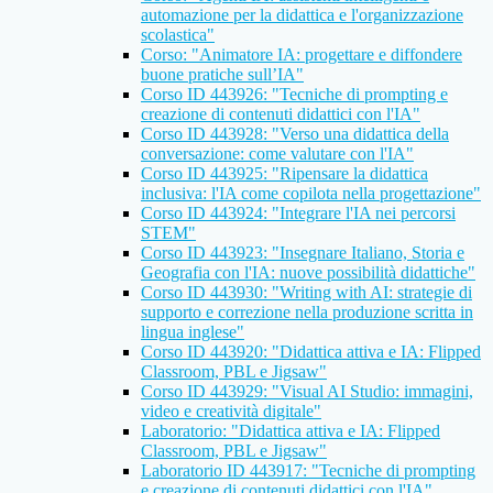
automazione per la didattica e l'organizzazione
scolastica"
Corso: "Animatore IA: progettare e diffondere
buone pratiche sull’IA"
Corso ID 443926: "Tecniche di prompting e
creazione di contenuti didattici con l'IA"
Corso ID 443928: "Verso una didattica della
conversazione: come valutare con l'IA"
Corso ID 443925: "Ripensare la didattica
inclusiva: l'IA come copilota nella progettazione"
Corso ID 443924: "Integrare l'IA nei percorsi
STEM"
Corso ID 443923: "Insegnare Italiano, Storia e
Geografia con l'IA: nuove possibilità didattiche"
Corso ID 443930: "Writing with AI: strategie di
supporto e correzione nella produzione scritta in
lingua inglese"
Corso ID 443920: "Didattica attiva e IA: Flipped
Classroom, PBL e Jigsaw"
Corso ID 443929: "Visual AI Studio: immagini,
video e creatività digitale"
Laboratorio: "Didattica attiva e IA: Flipped
Classroom, PBL e Jigsaw"
Laboratorio ID 443917: "Tecniche di prompting
e creazione di contenuti didattici con l'IA"