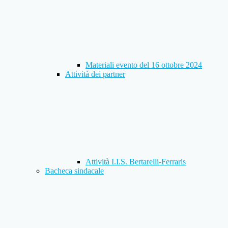
Materiali evento del 16 ottobre 2024
Attività dei partner
Attività I.I.S. Bertarelli-Ferraris
Bacheca sindacale