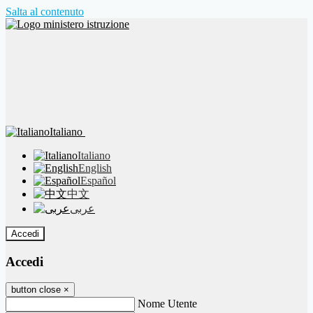
Salta al contenuto
Italiano
Italiano
English
Español
中文
عربى
Accedi
Accedi
button close
×
Nome Utente