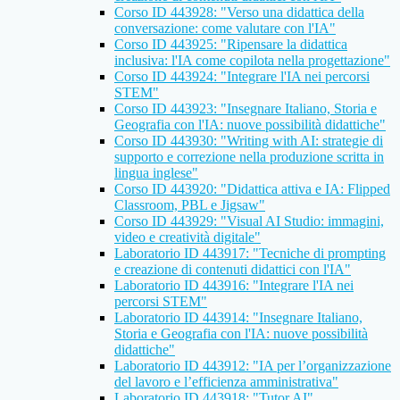
Corso ID 443928: "Verso una didattica della
conversazione: come valutare con l'IA"
Corso ID 443925: "Ripensare la didattica
inclusiva: l'IA come copilota nella progettazione"
Corso ID 443924: "Integrare l'IA nei percorsi
STEM"
Corso ID 443923: "Insegnare Italiano, Storia e
Geografia con l'IA: nuove possibilità didattiche"
Corso ID 443930: "Writing with AI: strategie di
supporto e correzione nella produzione scritta in
lingua inglese"
Corso ID 443920: "Didattica attiva e IA: Flipped
Classroom, PBL e Jigsaw"
Corso ID 443929: "Visual AI Studio: immagini,
video e creatività digitale"
Laboratorio ID 443917: "Tecniche di prompting
e creazione di contenuti didattici con l'IA"
Laboratorio ID 443916: "Integrare l'IA nei
percorsi STEM"
Laboratorio ID 443914: "Insegnare Italiano,
Storia e Geografia con l'IA: nuove possibilità
didattiche"
Laboratorio ID 443912: "IA per l’organizzazione
del lavoro e l’efficienza amministrativa"
Laboratorio ID 443918: "Tutor AI"