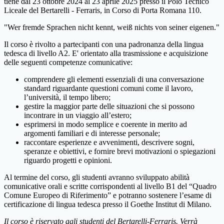
tiene dal 23 ottobre 2024 al 23 aprile 2025 presso il Polo Tecnico
Liceale del Bertarelli - Ferraris, in Corso di Porta Romana 110.
"Wer fremde Sprachen nicht kennt, weiß nichts von seiner eigenen."
Il corso è rivolto a partecipanti con una padronanza della lingua
tedesca di livello A2. E' orientato alla trasmissione e acquisizione
delle seguenti competenze comunicative:
comprendere gli elementi essenziali di una conversazione
standard riguardante questioni comuni come il lavoro,
l’università, il tempo libero;
gestire la maggior parte delle situazioni che si possono
incontrare in un viaggio all’estero;
esprimersi in modo semplice e coerente in merito ad
argomenti familiari e di interesse personale;
raccontare esperienze e avvenimenti, descrivere sogni,
speranze e obiettivi, e fornire brevi motivazioni o spiegazioni
riguardo progetti e opinioni.
Al termine del corso, gli studenti avranno sviluppato abilità
comunicative orali e scritte corrispondenti al livello B1 del “Quadro
Comune Europeo di Riferimento” e potranno sostenere l’esame di
certificazione di lingua tedesca presso il Goethe Institut di Milano.
Il corso è riservato agli studenti del Bertarelli-Ferraris. Verrà