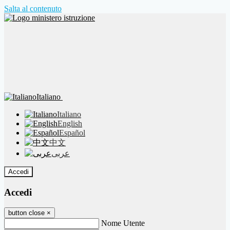
Salta al contenuto
Italiano
Italiano
English
Español
中文
عربى
Accedi
Accedi
button close
×
Nome Utente