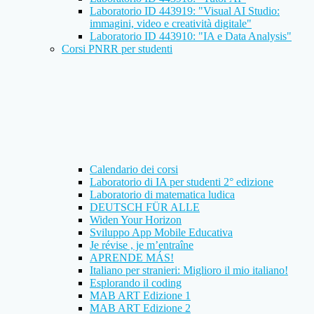
Laboratorio ID 443919: "Visual AI Studio:
immagini, video e creatività digitale"
Laboratorio ID 443910: "IA e Data Analysis"
Corsi PNRR per studenti
Calendario dei corsi
Laboratorio di IA per studenti 2° edizione
Laboratorio di matematica ludica
DEUTSCH FÜR ALLE
Widen Your Horizon
Sviluppo App Mobile Educativa
Je révise , je m’entraîne
APRENDE MÁS!
Italiano per stranieri: Miglioro il mio italiano!
Esplorando il coding
MAB ART Edizione 1
MAB ART Edizione 2