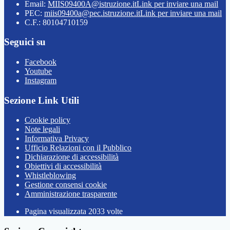
Email:
MIIS09400A@istruzione.it
Link per inviare una mail
PEC:
miis09400a@pec.istruzione.it
Link per inviare una mail
C.F.: 80104710159
Seguici su
Facebook
Youtube
Instagram
Sezione Link Utili
Cookie policy
Note legali
Informativa Privacy
Ufficio Relazioni con il Pubblico
Dichiarazione di accessibilità
Obiettivi di accessibilità
Whistleblowing
Gestione consensi cookie
Amministrazione trasparente
Pagina visualizzata
2033
volte