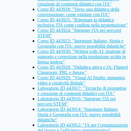
creazione di contenuti didattici con l'IA"
Corso ID 443928: "Verso una didattica della
conversazione: come valutare con l'IA"
Corso ID 443925: "Ripensare la didattica
inclusiva: l'IA come copilota nella progettazione"
Corso ID 443924: "Integrare l'IA nei percorsi
STEM"
Corso ID 443923: "Insegnare Italiano, Storia e
Geografia con l'IA: nuove possibilità didattiche"
Corso ID 443930: "Writing with AI: strategie di
supporto e correzione nella produzione scritta in
lingua inglese"
Corso ID 443920: "Didattica attiva e IA: Flipped
Classroom, PBL e Jigsaw"
Corso ID 443929: "Visual AI Studio: immagini,
video e creatività digitale"
Laboratorio ID 443917: "Tecniche di prompting
e creazione di contenuti didattici con l'IA"
Laboratorio ID 443916: "Integrare l'IA nei
percorsi STEM"
Laboratorio ID 443914: "Insegnare Italiano,
Storia e Geografia con l'IA: nuove possibilità
didattiche"
Laboratorio ID 443912: "IA per l’organizzazione
del lavoro e l’efficienza amministrativa"