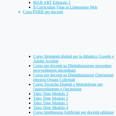
MAB ART Edizione 2
Il Curriculum Vitae in Linguaggio Web
Corsi PNRR per docenti
Corso Strumenti digitali per la didattica: Google e
Adobe Acrobat
Corso per docenti su Digitalizzazione procedure
provvedimenti disciplinari
Corso per docenti su Digitalizzazione Operazioni
elezioni Organi Collegiali
Corso Tecniche Digitali e Metodologie per
l'apprendimento e l'inclusione
Tales Time Modulo 3
Tales Time Modulo 2
Tales Time Modulo 1
Tales Time Modulo 4
Corso Intelligenza Artificiale per docenti edizione