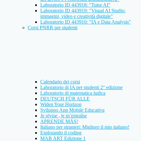
Laboratorio ID 443918: "Tutor AI"
Laboratorio ID 443919: "Visual AI Studio:
immagini, video e creatività digitale"
Laboratorio ID 443910: "IA e Data Analysis"
Corsi PNRR per studenti
Calendario dei corsi
Laboratorio di IA per studenti 2° edizione
Laboratorio di matematica ludica
DEUTSCH FÜR ALLE
Widen Your Horizon
Sviluppo App Mobile Educativa
Je révise , je m’entraîne
APRENDE MÁS!
Italiano per stranieri: Miglioro il mio italiano!
Esplorando il coding
MAB ART Edizione 1