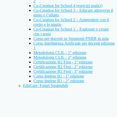
2
Co-Creation for School 4 (esercizi pratici)
Co-Creation for School 3 – Educare attraverso il
gusto e l’olfatto
Co-Creation for School 2 – Apprendere con il
corpo e lo spazio
Co-Creation for School 1 – Esplorare e creare
con i sensi
Corso per docenti su Strumenti PNRR in aula
Corso Intelligenza Artificiale per docenti edizione
1
Metodologia CLIL - 1° edizione
Metodologia CLIL - 2° edizione
Certificazione B2 First - 1° edizione
Certificazione B2 First - 2° edizione
Certificazione B2 First - 3° edizione
Corso Inglese B1 - 1° edizione
Corso Inglese B1 - 2° edizione
EduCare: Futuri Sostenibili