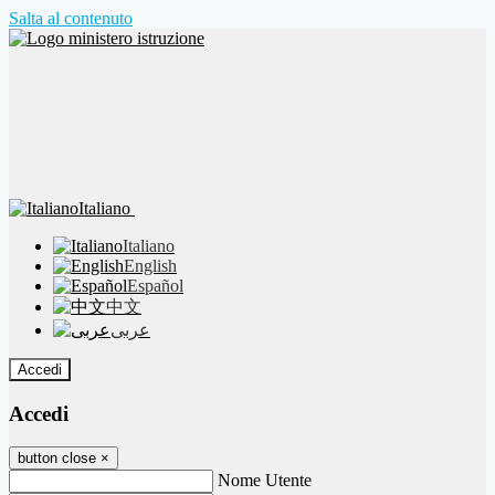
Salta al contenuto
Italiano
Italiano
English
Español
中文
عربى
Accedi
Accedi
button close
×
Nome Utente