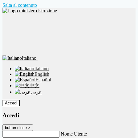
Salta al contenuto
Italiano
Italiano
English
Español
中文
عربى
Accedi
Accedi
button close
×
Nome Utente