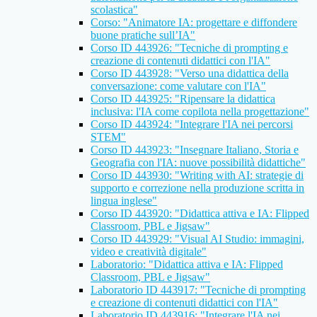
scolastica"
Corso: "Animatore IA: progettare e diffondere
buone pratiche sull’IA"
Corso ID 443926: "Tecniche di prompting e
creazione di contenuti didattici con l'IA"
Corso ID 443928: "Verso una didattica della
conversazione: come valutare con l'IA"
Corso ID 443925: "Ripensare la didattica
inclusiva: l'IA come copilota nella progettazione"
Corso ID 443924: "Integrare l'IA nei percorsi
STEM"
Corso ID 443923: "Insegnare Italiano, Storia e
Geografia con l'IA: nuove possibilità didattiche"
Corso ID 443930: "Writing with AI: strategie di
supporto e correzione nella produzione scritta in
lingua inglese"
Corso ID 443920: "Didattica attiva e IA: Flipped
Classroom, PBL e Jigsaw"
Corso ID 443929: "Visual AI Studio: immagini,
video e creatività digitale"
Laboratorio: "Didattica attiva e IA: Flipped
Classroom, PBL e Jigsaw"
Laboratorio ID 443917: "Tecniche di prompting
e creazione di contenuti didattici con l'IA"
Laboratorio ID 443916: "Integrare l'IA nei