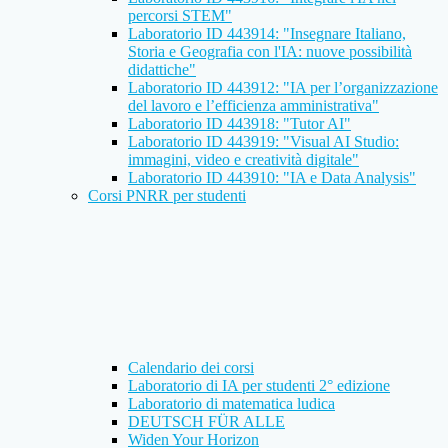
percorsi STEM"
Laboratorio ID 443914: "Insegnare Italiano,
Storia e Geografia con l'IA: nuove possibilità
didattiche"
Laboratorio ID 443912: "IA per l’organizzazione
del lavoro e l’efficienza amministrativa"
Laboratorio ID 443918: "Tutor AI"
Laboratorio ID 443919: "Visual AI Studio:
immagini, video e creatività digitale"
Laboratorio ID 443910: "IA e Data Analysis"
Corsi PNRR per studenti
Calendario dei corsi
Laboratorio di IA per studenti 2° edizione
Laboratorio di matematica ludica
DEUTSCH FÜR ALLE
Widen Your Horizon