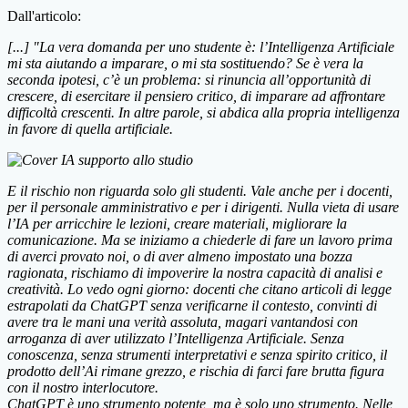
Dall'articolo:
[...] "La vera domanda per uno studente è: l’Intelligenza Artificiale
mi sta aiutando a imparare, o mi sta sostituendo? Se è vera la
seconda ipotesi, c’è un problema: si rinuncia all’opportunità di
crescere, di esercitare il pensiero critico, di imparare ad affrontare
difficoltà crescenti. In altre parole, si abdica alla propria intelligenza
in favore di quella artificiale.
E il rischio non riguarda solo gli studenti. Vale anche per i docenti,
per il personale amministrativo e per i dirigenti. Nulla vieta di usare
l’IA per arricchire le lezioni, creare materiali, migliorare la
comunicazione. Ma se iniziamo a chiederle di fare un lavoro prima
di averci provato noi, o di aver almeno impostato una bozza
ragionata, rischiamo di impoverire la nostra capacità di analisi e
creatività. Lo vedo ogni giorno: docenti che citano articoli di legge
estrapolati da ChatGPT senza verificarne il contesto, convinti di
avere tra le mani una verità assoluta, magari vantandosi con
arroganza di aver utilizzato l’Intelligenza Artificiale. Senza
conoscenza, senza strumenti interpretativi e senza spirito critico, il
prodotto dell’Ai rimane grezzo, e rischia di farci fare brutta figura
con il nostro interlocutore.
ChatGPT è uno strumento potente, ma è solo uno strumento. Nelle