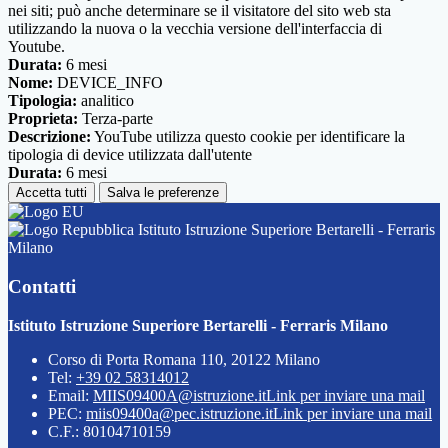
nei siti; può anche determinare se il visitatore del sito web sta
utilizzando la nuova o la vecchia versione dell'interfaccia di
Youtube.
Durata:
6 mesi
Nome:
DEVICE_INFO
Tipologia:
analitico
Proprieta:
Terza-parte
Descrizione:
YouTube utilizza questo cookie per identificare la
tipologia di device utilizzata dall'utente
Durata:
6 mesi
Accetta tutti
Salva le preferenze
Istituto Istruzione Superiore Bertarelli - Ferraris
Milano
Contatti
Istituto Istruzione Superiore Bertarelli - Ferraris Milano
Corso di Porta Romana 110, 20122 Milano
Tel:
+39 02 58314012
Email:
MIIS09400A@istruzione.it
Link per inviare una mail
PEC:
miis09400a@pec.istruzione.it
Link per inviare una mail
C.F.: 80104710159