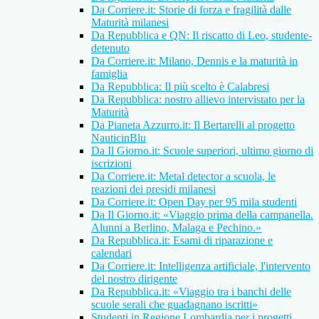
Da Corriere.it: Storie di forza e fragilità dalle
Maturità milanesi
Da Repubblica e QN: Il riscatto di Leo, studente-
detenuto
Da Corriere.it: Milano, Dennis e la maturità in
famiglia
Da Repubblica: Il più scelto è Calabresi
Da Repubblica: nostro allievo intervistato per la
Maturità
Da Pianeta Azzurro.it: Il Bertarelli al progetto
NauticinBlu
Da Il Giorno.it: Scuole superiori, ultimo giorno di
iscrizioni
Da Corriere.it: Metal detector a scuola, le
reazioni dei presidi milanesi
Da Corriere.it: Open Day per 95 mila studenti
Da Il Giorno.it: «Viaggio prima della campanella.
Alunni a Berlino, Malaga e Pechino.»
Da Repubblica.it: Esami di riparazione e
calendari
Da Corriere.it: Intelligenza artificiale, l'intervento
del nostro dirigente
Da Repubblica.it: «Viaggio tra i banchi delle
scuole serali che guadagnano iscritti»
Studenti in Regione Lombardia per i progetti