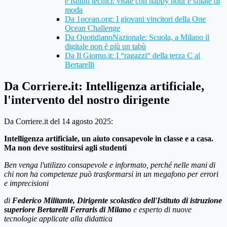
e istituti tecnici: visite con happy hour e sfilate di
moda
Da 1ocean.org: I giovani vincitori della One
Ocean Challenge
Da QuotidianoNazionale: Scuola, a Milano il
digitale non è più un tabù
Da Il Giorno.it: I “ragazzi“ della terza C al
Bertarelli
Da Corriere.it: Intelligenza artificiale,
l'intervento del nostro dirigente
Da Corriere.it del 14 agosto 2025:
Intelligenza artificiale, un aiuto consapevole in classe e a casa.
Ma non deve sostituirsi agli studenti
Ben venga l'utilizzo consapevole e informato, perché nelle mani di
chi non ha competenze può trasformarsi in un megafono per errori
e imprecisioni
di
Federico Militante, Dirigente scolastico dell'Istituto di istruzione
superiore Bertarelli Ferraris di Milano
e esperto di nuove
tecnologie applicate alla didattica