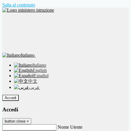
Salta al contenuto
Italiano
Italiano
English
Español
中文
عربى
Accedi
Accedi
button close
×
Nome Utente