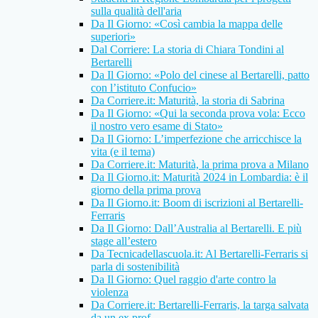
sulla qualità dell'aria
Da Il Giorno: «Così cambia la mappa delle
superiori»
Dal Corriere: La storia di Chiara Tondini al
Bertarelli
Da Il Giorno: «Polo del cinese al Bertarelli, patto
con l’istituto Confucio»
Da Corriere.it: Maturità, la storia di Sabrina
Da Il Giorno: «Qui la seconda prova vola: Ecco
il nostro vero esame di Stato»
Da Il Giorno: L’imperfezione che arricchisce la
vita (e il tema)
Da Corriere.it: Maturità, la prima prova a Milano
Da Il Giorno.it: Maturità 2024 in Lombardia: è il
giorno della prima prova
Da Il Giorno.it: Boom di iscrizioni al Bertarelli-
Ferraris
Da Il Giorno: Dall’Australia al Bertarelli. E più
stage all’estero
Da Tecnicadellascuola.it: Al Bertarelli-Ferraris si
parla di sostenibilità
Da Il Giorno: Quel raggio d'arte contro la
violenza
Da Corriere.it: Bertarelli-Ferraris, la targa salvata
da un ex prof