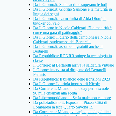
Da Il Giorno.it: Se le lacrime superano le lodi
Da Il Giorno.it: Giorgio Sansone e la maturità in
lingua dei segni
Da Il Giorno.it: La maturità di Aida Diouf, la
tiktoker col velo
Da Il Giorno.it: Nicole Calderari, "La maturità è
come una gara di pattinaggio"
Da Il Giorno: Il diario della campionessa Nicole
Calderari, studentessa del Bertarelli
Da Il Giorno.it: assorbenti gratuiti anche al
Bertarelli
Da Repubblica: Il PNRR spinge la tecnologia in
classe
Il Corriere: al Bertarelli arriva la saldatura virtuale
Il Giorno: intervista al dirigente del Bertarelli
Ferraris
Da Repubblica: Il bilancio delle iscrizioni 2023
Da Il Giorno: La tripla impresa di Nicole
Da Corriere.it: Milano, il clic day per le scuole -
96 mila chiamati alla scelta
Da Liberoquotidiano.it: Se fa male non è amore
Da poliziadistato.it: Esposta in Piazza Città di
Lombardia la teca Quarto Savona 15
Da Corriere.it: Milano, via agli open day di licei