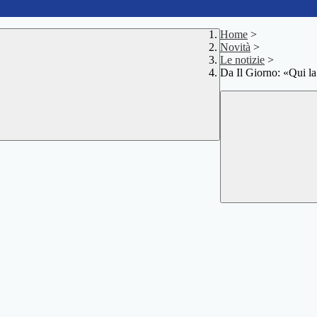
Home
>
Novità
>
Le notizie
>
Da Il Giorno: «Qui la