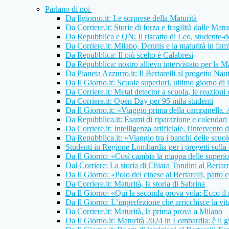
Parlano di noi
Da Ilgiorno.it: Le sorprese della Maturità
Da Corriere.it: Storie di forza e fragilità dalle Matu
Da Repubblica e QN: Il riscatto di Leo, studente-d
Da Corriere.it: Milano, Dennis e la maturità in fam
Da Repubblica: Il più scelto è Calabresi
Da Repubblica: nostro allievo intervistato per la M
Da Pianeta Azzurro.it: Il Bertarelli al progetto Nau
Da Il Giorno.it: Scuole superiori, ultimo giorno di i
Da Corriere.it: Metal detector a scuola, le reazioni 
Da Corriere.it: Open Day per 95 mila studenti
Da Il Giorno.it: «Viaggio prima della campanella.
Da Repubblica.it: Esami di riparazione e calendari
Da Corriere.it: Intelligenza artificiale, l'intervento 
Da Repubblica.it: «Viaggio tra i banchi delle scuol
Studenti in Regione Lombardia per i progetti sulla q
Da Il Giorno: «Così cambia la mappa delle superio
Dal Corriere: La storia di Chiara Tondini al Bertare
Da Il Giorno: «Polo del cinese al Bertarelli, patto 
Da Corriere.it: Maturità, la storia di Sabrina
Da Il Giorno: «Qui la seconda prova vola: Ecco il 
Da Il Giorno: L’imperfezione che arricchisce la vita
Da Corriere.it: Maturità, la prima prova a Milano
Da Il Giorno.it: Maturità 2024 in Lombardia: è il 