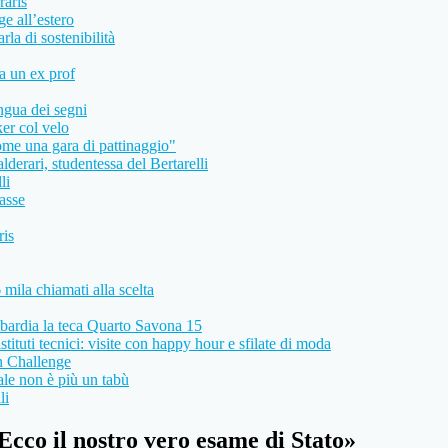
raris
ge all’estero
rla di sostenibilità
da un ex prof
ingua dei segni
ker col velo
come una gara di pattinaggio"
derari, studentessa del Bertarelli
li
asse
ris
 mila chiamati alla scelta
ombardia la teca Quarto Savona 15
stituti tecnici: visite con happy hour e sfilate di moda
n Challenge
ale non è più un tabù
li
Ecco il nostro vero esame di Stato»