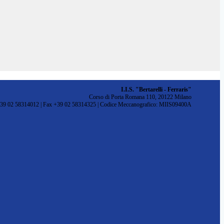
I.I.S. "Bertarelli - Ferraris"
Corso di Porta Romana 110, 20122 Milano
+39 02 58314012 | Fax +39 02 58314325 | Codice Meccanografico: MIIS09400A