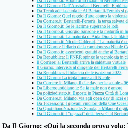
Da Il Giorno.it: Boom di iscrizioni al Bertarelli-Fer
Da Il Giorno: Dall’Australia al Bertarelli. E più sta
Da Tecnicadellascuola.it: Al Bertarelli-Ferraris si pa
Da Il Giorno: Quel raggio d'arte contro la violenza
Da Corriere.it: Bertarelli-Ferraris, la targa salvata 
Da Il Giorno.it: Se le lacrime superano le lodi
Da Il Giorno.it: Giorgio Sansone e la maturità in l
Da Il Giorno.it: La maturità di Aida Diouf, la tikto
Da Il Giorno.it: Nicole Calderari, "La maturità è 
Da Il Giorno: Il diario della campionessa Nicole Cal
Da Il Giorno.it: assorbenti gratuiti anche al Bertarel
Da Repubblica: Il PNRR spinge la tecnologia in cl
Il Corriere: al Bertarelli arriva la saldatura virtuale
Il Giorno: intervista al dirigente del Bertarelli Ferra
Da Repubblica: Il bilancio delle iscrizioni 2023
Da Il Giorno: La tripla impresa di Nicole
Da Corriere.it: Milano, il clic day per le scuole - 96
Da Liberoquotidiano.it: Se fa male non è amore
Da poliziadistato.it: Esposta in Piazza Città di L
Da Corriere.it: Milano, via agli open day di licei e i
Da 1ocean.org: I giovani vincitori della One Ocea
Da QuotidianoNazionale: Scuola, a Milano il digit
Da Il Giorno.it: I “ragazzi“ della terza C al Bertarel
Da Il Giorno: «Qui la seconda prova vola: 