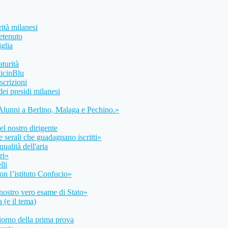
rità milanesi
etenuto
iglia
aturità
ticinBlu
scrizioni
dei presidi milanesi
 Alunni a Berlino, Malaga e Pechino.»
del nostro dirigente
e serali che guadagnano iscritti»
ualità dell'aria
ri»
lli
con l’istituto Confucio»
nostro vero esame di Stato»
 (e il tema)
giorno della prima prova