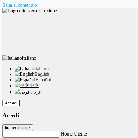
Salta al contenuto
Italiano
Italiano
English
Español
中文
عربى
Accedi
Accedi
button close
×
Nome Utente