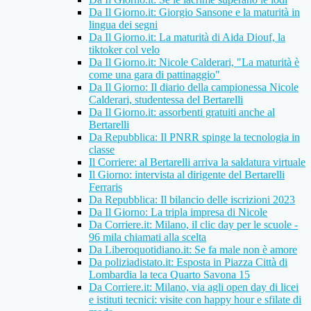
Da Il Giorno.it: Giorgio Sansone e la maturità in
lingua dei segni
Da Il Giorno.it: La maturità di Aida Diouf, la
tiktoker col velo
Da Il Giorno.it: Nicole Calderari, "La maturità è
come una gara di pattinaggio"
Da Il Giorno: Il diario della campionessa Nicole
Calderari, studentessa del Bertarelli
Da Il Giorno.it: assorbenti gratuiti anche al
Bertarelli
Da Repubblica: Il PNRR spinge la tecnologia in
classe
Il Corriere: al Bertarelli arriva la saldatura virtuale
Il Giorno: intervista al dirigente del Bertarelli
Ferraris
Da Repubblica: Il bilancio delle iscrizioni 2023
Da Il Giorno: La tripla impresa di Nicole
Da Corriere.it: Milano, il clic day per le scuole -
96 mila chiamati alla scelta
Da Liberoquotidiano.it: Se fa male non è amore
Da poliziadistato.it: Esposta in Piazza Città di
Lombardia la teca Quarto Savona 15
Da Corriere.it: Milano, via agli open day di licei
e istituti tecnici: visite con happy hour e sfilate di