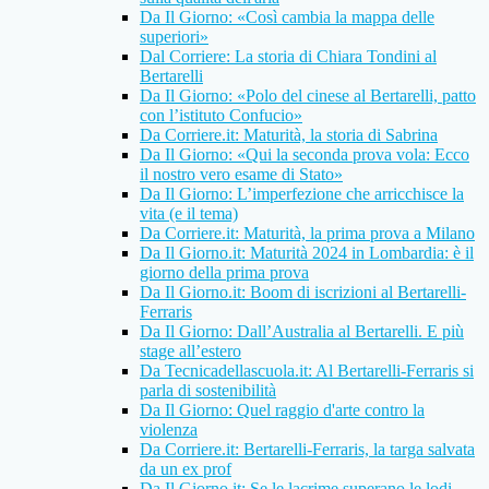
Da Il Giorno: «Così cambia la mappa delle
superiori»
Dal Corriere: La storia di Chiara Tondini al
Bertarelli
Da Il Giorno: «Polo del cinese al Bertarelli, patto
con l’istituto Confucio»
Da Corriere.it: Maturità, la storia di Sabrina
Da Il Giorno: «Qui la seconda prova vola: Ecco
il nostro vero esame di Stato»
Da Il Giorno: L’imperfezione che arricchisce la
vita (e il tema)
Da Corriere.it: Maturità, la prima prova a Milano
Da Il Giorno.it: Maturità 2024 in Lombardia: è il
giorno della prima prova
Da Il Giorno.it: Boom di iscrizioni al Bertarelli-
Ferraris
Da Il Giorno: Dall’Australia al Bertarelli. E più
stage all’estero
Da Tecnicadellascuola.it: Al Bertarelli-Ferraris si
parla di sostenibilità
Da Il Giorno: Quel raggio d'arte contro la
violenza
Da Corriere.it: Bertarelli-Ferraris, la targa salvata
da un ex prof
Da Il Giorno.it: Se le lacrime superano le lodi