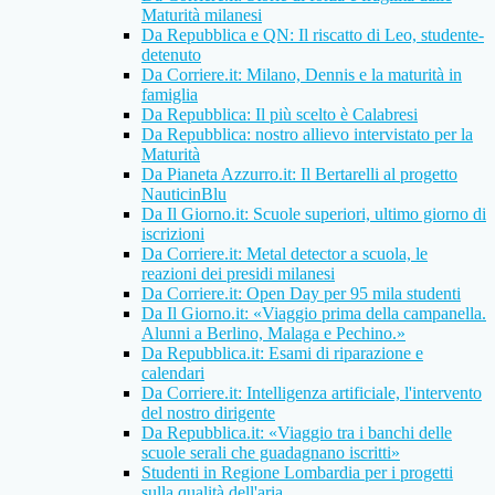
Maturità milanesi
Da Repubblica e QN: Il riscatto di Leo, studente-
detenuto
Da Corriere.it: Milano, Dennis e la maturità in
famiglia
Da Repubblica: Il più scelto è Calabresi
Da Repubblica: nostro allievo intervistato per la
Maturità
Da Pianeta Azzurro.it: Il Bertarelli al progetto
NauticinBlu
Da Il Giorno.it: Scuole superiori, ultimo giorno di
iscrizioni
Da Corriere.it: Metal detector a scuola, le
reazioni dei presidi milanesi
Da Corriere.it: Open Day per 95 mila studenti
Da Il Giorno.it: «Viaggio prima della campanella.
Alunni a Berlino, Malaga e Pechino.»
Da Repubblica.it: Esami di riparazione e
calendari
Da Corriere.it: Intelligenza artificiale, l'intervento
del nostro dirigente
Da Repubblica.it: «Viaggio tra i banchi delle
scuole serali che guadagnano iscritti»
Studenti in Regione Lombardia per i progetti
sulla qualità dell'aria