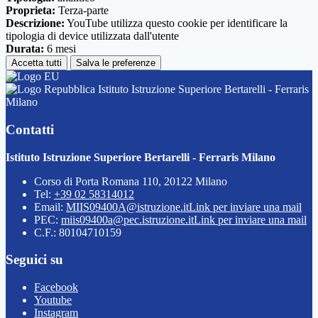
Proprieta:
Terza-parte
Descrizione:
YouTube utilizza questo cookie per identificare la
tipologia di device utilizzata dall'utente
Durata:
6 mesi
Accetta tutti
Salva le preferenze
Istituto Istruzione Superiore Bertarelli - Ferraris
Milano
Contatti
Istituto Istruzione Superiore Bertarelli - Ferraris Milano
Corso di Porta Romana 110, 20122 Milano
Tel:
+39 02 58314012
Email:
MIIS09400A@istruzione.it
Link per inviare una mail
PEC:
miis09400a@pec.istruzione.it
Link per inviare una mail
C.F.: 80104710159
Seguici su
Facebook
Youtube
Instagram