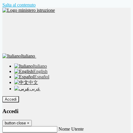
Salta al contenuto
Italiano
Italiano
English
Español
中文
عربى
Accedi
Accedi
button close
×
Nome Utente