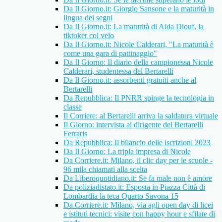
Da Il Giorno.it: Giorgio Sansone e la maturità in
lingua dei segni
Da Il Giorno.it: La maturità di Aida Diouf, la
tiktoker col velo
Da Il Giorno.it: Nicole Calderari, "La maturità è
come una gara di pattinaggio"
Da Il Giorno: Il diario della campionessa Nicole
Calderari, studentessa del Bertarelli
Da Il Giorno.it: assorbenti gratuiti anche al
Bertarelli
Da Repubblica: Il PNRR spinge la tecnologia in
classe
Il Corriere: al Bertarelli arriva la saldatura virtuale
Il Giorno: intervista al dirigente del Bertarelli
Ferraris
Da Repubblica: Il bilancio delle iscrizioni 2023
Da Il Giorno: La tripla impresa di Nicole
Da Corriere.it: Milano, il clic day per le scuole -
96 mila chiamati alla scelta
Da Liberoquotidiano.it: Se fa male non è amore
Da poliziadistato.it: Esposta in Piazza Città di
Lombardia la teca Quarto Savona 15
Da Corriere.it: Milano, via agli open day di licei
e istituti tecnici: visite con happy hour e sfilate di