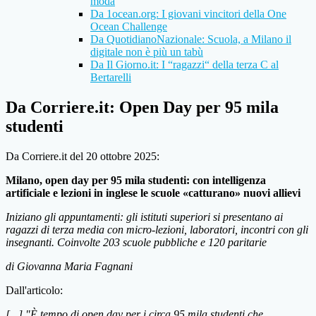
moda
Da 1ocean.org: I giovani vincitori della One
Ocean Challenge
Da QuotidianoNazionale: Scuola, a Milano il
digitale non è più un tabù
Da Il Giorno.it: I “ragazzi“ della terza C al
Bertarelli
Da Corriere.it: Open Day per 95 mila
studenti
Da Corriere.it del 20 ottobre 2025:
Milano, open day per 95 mila studenti: con intelligenza
artificiale e lezioni in inglese le scuole «catturano» nuovi allievi
Iniziano gli appuntamenti: gli istituti superiori si presentano ai
ragazzi di terza media con micro-lezioni, laboratori, incontri con gli
insegnanti. Coinvolte 203 scuole pubbliche e 120 paritarie
di Giovanna Maria Fagnani
Dall'articolo:
[...] "È tempo di open day per i circa 95 mila studenti che