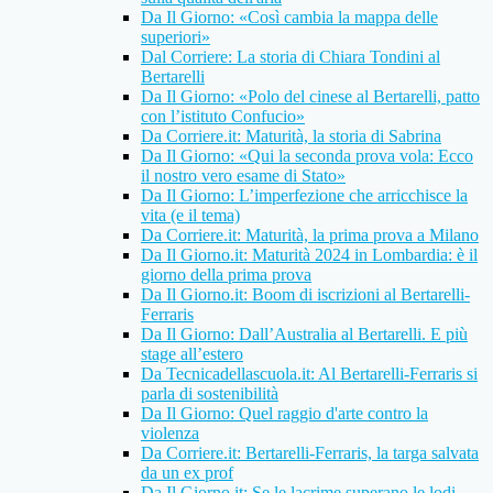
Da Il Giorno: «Così cambia la mappa delle
superiori»
Dal Corriere: La storia di Chiara Tondini al
Bertarelli
Da Il Giorno: «Polo del cinese al Bertarelli, patto
con l’istituto Confucio»
Da Corriere.it: Maturità, la storia di Sabrina
Da Il Giorno: «Qui la seconda prova vola: Ecco
il nostro vero esame di Stato»
Da Il Giorno: L’imperfezione che arricchisce la
vita (e il tema)
Da Corriere.it: Maturità, la prima prova a Milano
Da Il Giorno.it: Maturità 2024 in Lombardia: è il
giorno della prima prova
Da Il Giorno.it: Boom di iscrizioni al Bertarelli-
Ferraris
Da Il Giorno: Dall’Australia al Bertarelli. E più
stage all’estero
Da Tecnicadellascuola.it: Al Bertarelli-Ferraris si
parla di sostenibilità
Da Il Giorno: Quel raggio d'arte contro la
violenza
Da Corriere.it: Bertarelli-Ferraris, la targa salvata
da un ex prof
Da Il Giorno.it: Se le lacrime superano le lodi