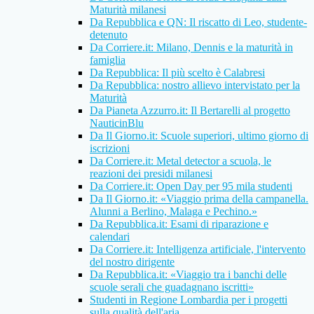
Maturità milanesi
Da Repubblica e QN: Il riscatto di Leo, studente-
detenuto
Da Corriere.it: Milano, Dennis e la maturità in
famiglia
Da Repubblica: Il più scelto è Calabresi
Da Repubblica: nostro allievo intervistato per la
Maturità
Da Pianeta Azzurro.it: Il Bertarelli al progetto
NauticinBlu
Da Il Giorno.it: Scuole superiori, ultimo giorno di
iscrizioni
Da Corriere.it: Metal detector a scuola, le
reazioni dei presidi milanesi
Da Corriere.it: Open Day per 95 mila studenti
Da Il Giorno.it: «Viaggio prima della campanella.
Alunni a Berlino, Malaga e Pechino.»
Da Repubblica.it: Esami di riparazione e
calendari
Da Corriere.it: Intelligenza artificiale, l'intervento
del nostro dirigente
Da Repubblica.it: «Viaggio tra i banchi delle
scuole serali che guadagnano iscritti»
Studenti in Regione Lombardia per i progetti
sulla qualità dell'aria