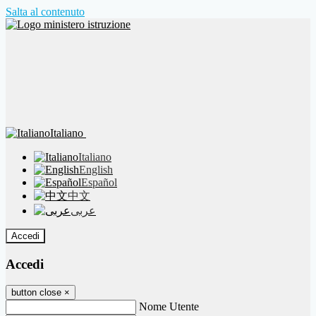
Salta al contenuto
Italiano
Italiano
English
Español
中文
عربى
Accedi
Accedi
button close
×
Nome Utente