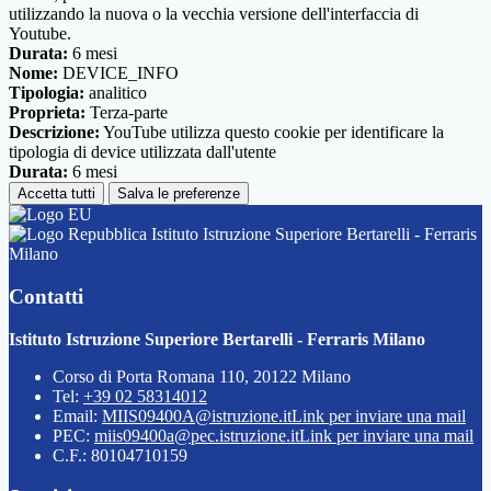
utilizzando la nuova o la vecchia versione dell'interfaccia di
Youtube.
Durata:
6 mesi
Nome:
DEVICE_INFO
Tipologia:
analitico
Proprieta:
Terza-parte
Descrizione:
YouTube utilizza questo cookie per identificare la
tipologia di device utilizzata dall'utente
Durata:
6 mesi
Accetta tutti
Salva le preferenze
Istituto Istruzione Superiore Bertarelli - Ferraris
Milano
Contatti
Istituto Istruzione Superiore Bertarelli - Ferraris Milano
Corso di Porta Romana 110, 20122 Milano
Tel:
+39 02 58314012
Email:
MIIS09400A@istruzione.it
Link per inviare una mail
PEC:
miis09400a@pec.istruzione.it
Link per inviare una mail
C.F.: 80104710159