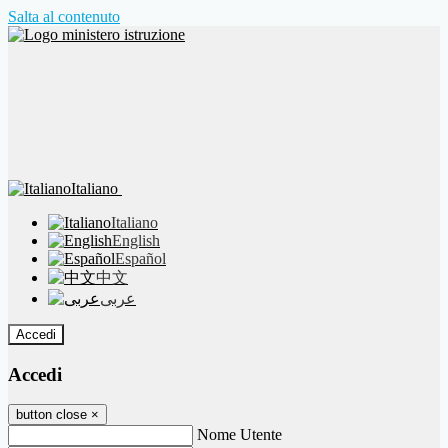
Salta al contenuto
Italiano
Italiano
English
Español
中文
عربى
Accedi
Accedi
button close
×
Nome Utente