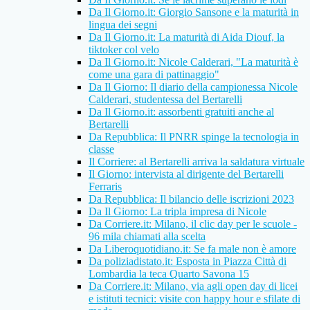
Da Il Giorno.it: Giorgio Sansone e la maturità in
lingua dei segni
Da Il Giorno.it: La maturità di Aida Diouf, la
tiktoker col velo
Da Il Giorno.it: Nicole Calderari, "La maturità è
come una gara di pattinaggio"
Da Il Giorno: Il diario della campionessa Nicole
Calderari, studentessa del Bertarelli
Da Il Giorno.it: assorbenti gratuiti anche al
Bertarelli
Da Repubblica: Il PNRR spinge la tecnologia in
classe
Il Corriere: al Bertarelli arriva la saldatura virtuale
Il Giorno: intervista al dirigente del Bertarelli
Ferraris
Da Repubblica: Il bilancio delle iscrizioni 2023
Da Il Giorno: La tripla impresa di Nicole
Da Corriere.it: Milano, il clic day per le scuole -
96 mila chiamati alla scelta
Da Liberoquotidiano.it: Se fa male non è amore
Da poliziadistato.it: Esposta in Piazza Città di
Lombardia la teca Quarto Savona 15
Da Corriere.it: Milano, via agli open day di licei
e istituti tecnici: visite con happy hour e sfilate di