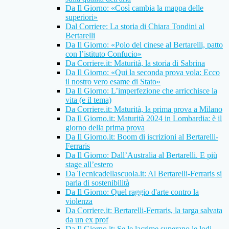
Da Il Giorno: «Così cambia la mappa delle
superiori»
Dal Corriere: La storia di Chiara Tondini al
Bertarelli
Da Il Giorno: «Polo del cinese al Bertarelli, patto
con l’istituto Confucio»
Da Corriere.it: Maturità, la storia di Sabrina
Da Il Giorno: «Qui la seconda prova vola: Ecco
il nostro vero esame di Stato»
Da Il Giorno: L’imperfezione che arricchisce la
vita (e il tema)
Da Corriere.it: Maturità, la prima prova a Milano
Da Il Giorno.it: Maturità 2024 in Lombardia: è il
giorno della prima prova
Da Il Giorno.it: Boom di iscrizioni al Bertarelli-
Ferraris
Da Il Giorno: Dall’Australia al Bertarelli. E più
stage all’estero
Da Tecnicadellascuola.it: Al Bertarelli-Ferraris si
parla di sostenibilità
Da Il Giorno: Quel raggio d'arte contro la
violenza
Da Corriere.it: Bertarelli-Ferraris, la targa salvata
da un ex prof
Da Il Giorno.it: Se le lacrime superano le lodi