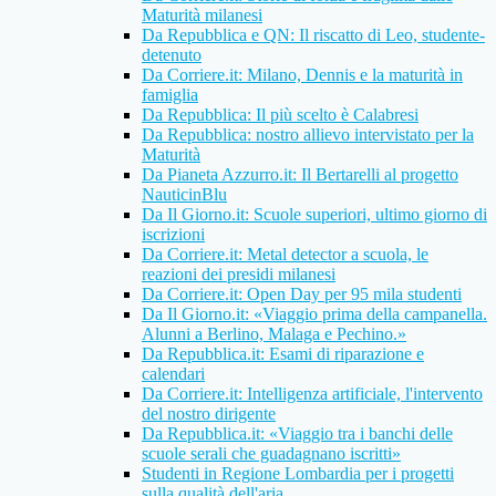
Maturità milanesi
Da Repubblica e QN: Il riscatto di Leo, studente-
detenuto
Da Corriere.it: Milano, Dennis e la maturità in
famiglia
Da Repubblica: Il più scelto è Calabresi
Da Repubblica: nostro allievo intervistato per la
Maturità
Da Pianeta Azzurro.it: Il Bertarelli al progetto
NauticinBlu
Da Il Giorno.it: Scuole superiori, ultimo giorno di
iscrizioni
Da Corriere.it: Metal detector a scuola, le
reazioni dei presidi milanesi
Da Corriere.it: Open Day per 95 mila studenti
Da Il Giorno.it: «Viaggio prima della campanella.
Alunni a Berlino, Malaga e Pechino.»
Da Repubblica.it: Esami di riparazione e
calendari
Da Corriere.it: Intelligenza artificiale, l'intervento
del nostro dirigente
Da Repubblica.it: «Viaggio tra i banchi delle
scuole serali che guadagnano iscritti»
Studenti in Regione Lombardia per i progetti
sulla qualità dell'aria